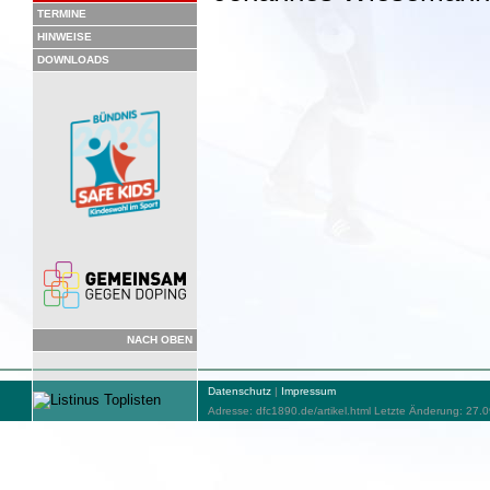
TERMINE
HINWEISE
DOWNLOADS
NACH OBEN
Datenschutz
|
Impressum
Adresse: dfc1890.de/artikel.html Letzte Änderung: 27.