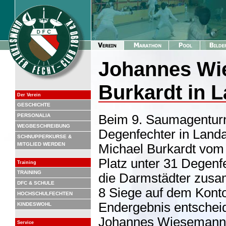
Johannes Wi
Burkardt in 
Der Verein
GESCHICHTE
PERSONALIA
Beim 9. Saumagenturni
WEGBESCHREIBUNG
Degenfechter in Land
SCHNUPPERKURSE &
MITGLIED WERDEN
Michael Burkardt vom
Platz unter 31 Degenf
Training
TRAINING
die Darmstädter zusa
DFC & SCHULE
8 Siege auf dem Konto
HOCHSCHULFECHTEN
Endergebnis entschei
KINDESWOHL
Johannes Wiesemann u
Service