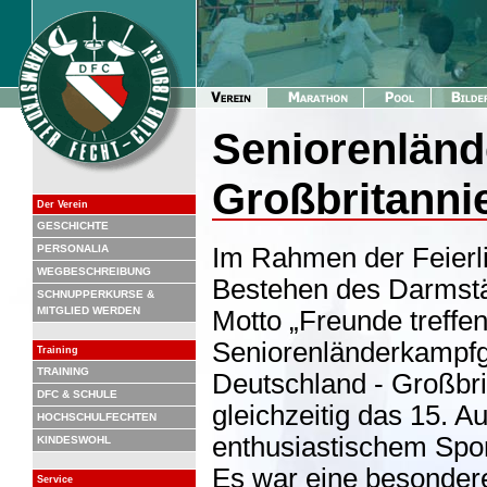
Seniorenländ
Großbritanni
Der Verein
GESCHICHTE
PERSONALIA
Im Rahmen der Feierl
WEGBESCHREIBUNG
Bestehen des Darmstä
SCHNUPPERKURSE &
MITGLIED WERDEN
Motto „Freunde treffen
Seniorenländerkampfg
Training
TRAINING
Deutschland - Großbri
DFC & SCHULE
gleichzeitig das 15. A
HOCHSCHULFECHTEN
enthusiastischem Spor
KINDESWOHL
Es war eine besondere
Service