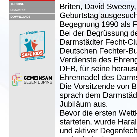
TERMINE
Briten, David Sweeny,
HINWEISE
Geburtstag ausgesucht
DOWNLOADS
Begegnung 1990 als Flo
Bei der Begrüssung de
Darmstädter Fecht-Cl
Deutschen Fechter-Bu
Verdienste des Ehreng
DFB, für seine heraus
Ehrennadel des Darms
Die Vorsitzende von B
sprach dem Darmstädt
Jubiläum aus.
Bevor die ersten Wet
starteten, wurde Haral
und aktiver Degenfech