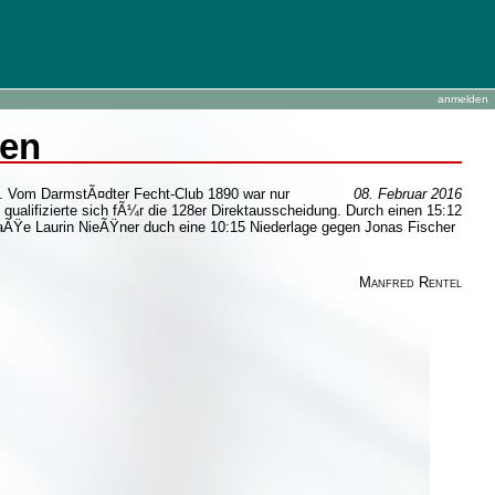
anmelden
fen
zt. Vom DarmstÃ¤dter Fecht-Club 1890 war nur
08. Februar 2016
qualifizierte sich fÃ¼r die 128er Direktausscheidung. Durch einen 15:12
paÃŸe Laurin NieÃŸner duch eine 10:15 Niederlage gegen Jonas Fischer
Manfred Rentel