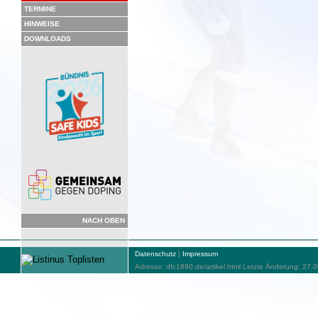
TERMINE
HINWEISE
DOWNLOADS
NACH OBEN
Datenschutz
|
Impressum
Adresse: dfc1890.de/artikel.html Letzte Änderung: 27.