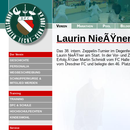
Laurin NieÃŸner 
Das 38. intern. Zeppelin-Turnier im Degenf
Der Verein
Laurin NieÃŸner am Start. In der Vor- und 
Erfolg Ã¼ber Martin Schmidt vom FC Halle 
GESCHICHTE
vom Dresdner FC und belegte den 46. Platz
PERSONALIA
WEGBESCHREIBUNG
SCHNUPPERKURSE &
MITGLIED WERDEN
Training
TRAINING
DFC & SCHULE
HOCHSCHULFECHTEN
KINDESWOHL
Service