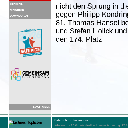
TERMINE
nicht den Sprung in d
HINWEISE
gegen Philipp Kondri
DOWNLOADS
81. Thomas Hansel bel
und Stefan Holick u
den 174. Platz.
NACH OBEN
Datenschutz
|
Impressum
Adresse: dfc1890.de/artikel.html Letzte Änderung: 27.