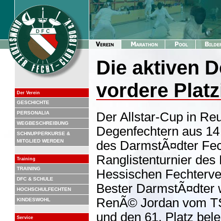
Die aktiven 
vordere Plat
Der Verein
GESCHICHTE
PERSONALIA
Der Allstar-Cup in Re
WEGBESCHREIBUNG
Degenfechtern aus 14 
SCHNUPPERKURSE &
MITGLIED WERDEN
des DarmstÃ¤dter Fec
Ranglistenturnier de
Training
TRAINING
Hessischen Fechterver
DFC & SCHULE
Bester DarmstÃ¤dter w
HOCHSCHULFECHTEN
RenÃ© Jordan vom TSV
KINDESWOHL
und den 61. Platz be
Service