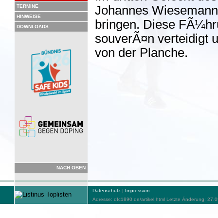
TERMINE
Johannes Wiesemann 
HINWEISE
bringen. Diese FÃ¼hr
DOWNLOADS
souverÃ¤n verteidigt 
von der Planche.
NACH OBEN
Datenschutz
|
Impressum
Adresse: dfc1890.de/artikel.html Letzte Änderung: 27.