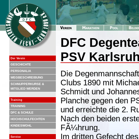
DFC Degente
PSV Karlsru
Der Verein
GESCHICHTE
PERSONALIA
Die Degenmannschaft
WEGBESCHREIBUNG
Clubs 1890 mit Micha
SCHNUPPERKURSE &
MITGLIED WERDEN
Schmidt und Johannes
Planche gegen den PS
Training
TRAINING
und erreichte die 2. 
DFC & SCHULE
Nach den beiden erste
HOCHSCHULFECHTEN
FÃ¼hrung.
KINDESWOHL
Im dritten Gefecht de
Service