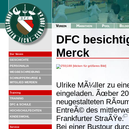
DFC besichti
Merck
Der Verein
GESCHICHTE
PERSONALIA
WEGBESCHREIBUNG
SCHNUPPERKURSE &
MITGLIED WERDEN
Ulrike MÃ¼ller zu ein
eingeladen. Ãœber 20 
Training
TRAINING
neugestalteten RÃ¤um
DFC & SCHULE
EntreÃ© des mittlerwe
HOCHSCHULFECHTEN
Frankfurter StraÃŸe.
KINDESWOHL
Bei einer Bustour dur
Service