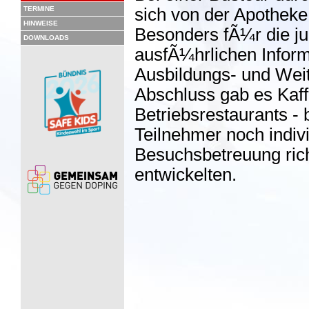
TERMINE
sich von der Apothek
HINWEISE
Besonders fÃ¼r die ju
DOWNLOADS
ausfÃ¼hrlichen Inform
Ausbildungs- und Wei
Abschluss gab es Kaf
Betriebsrestaurants - 
Teilnehmer noch indivi
Besuchsbetreuung ric
entwickelten.