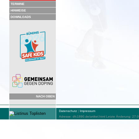
TERMINE
HINWEISE
DOWNLOADS
NACH OBEN
Datenschutz
|
Impressum
Adresse: dfc1890.de/artikel.html Letzte Änderung: 27.