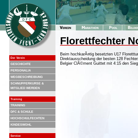
Florettfechter 
Beim hochkarÃ¤tig besetzten U17 Floretttu
Der Verein
Direktausscheidung der besten 128 Fechte
Belgier ClÃ©ment Guittet mit 4:15 den Si
GESCHICHTE
PERSONALIA
WEGBESCHREIBUNG
SCHNUPPERKURSE &
MITGLIED WERDEN
Training
TRAINING
DFC & SCHULE
HOCHSCHULFECHTEN
KINDESWOHL
Service