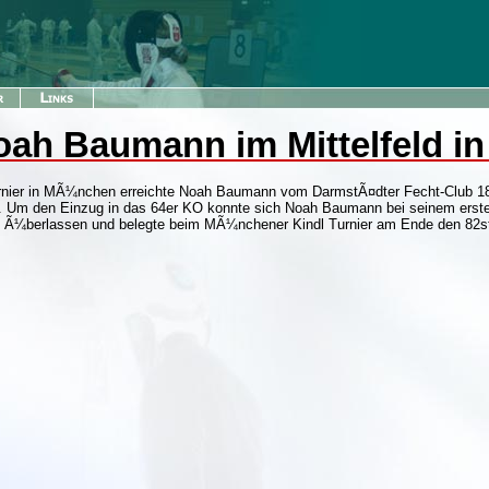
Noah Baumann im Mittelfeld 
rnier in MÃ¼nchen erreichte Noah Baumann vom DarmstÃ¤dter Fecht-Club 1890
r. Um den Einzug in das 64er KO konnte sich Noah Baumann bei seinem erst
eg Ã¼berlassen und belegte beim MÃ¼nchener Kindl Turnier am Ende den 82st