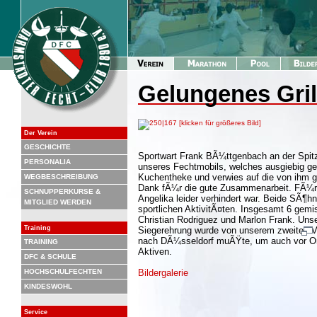
Gelungenes Gril
Der Verein
GESCHICHTE
Sportwart Frank BÃ¼ttgenbach an der Spit
PERSONALIA
unseres Fechtmobils, welches ausgiebig gen
Kuchentheke und verwies auf die von ihm 
WEGBESCHREIBUNG
Dank fÃ¼r die gute Zusammenarbeit. FÃ¼r da
SCHNUPPERKURSE &
Angelika leider verhindert war. Beide SÃ¶h
MITGLIED WERDEN
sportlichen AktivitÃ¤ten. Insgesamt 6 gem
Christian Rodriguez und Marlon Frank. Unser
Training
Siegerehrung wurde von unserem zweiten Vor
nach DÃ¼sseldorf muÃŸte, um auch vor Ort 
TRAINING
Aktiven.
DFC & SCHULE
HOCHSCHULFECHTEN
Bildergalerie
KINDESWOHL
Service