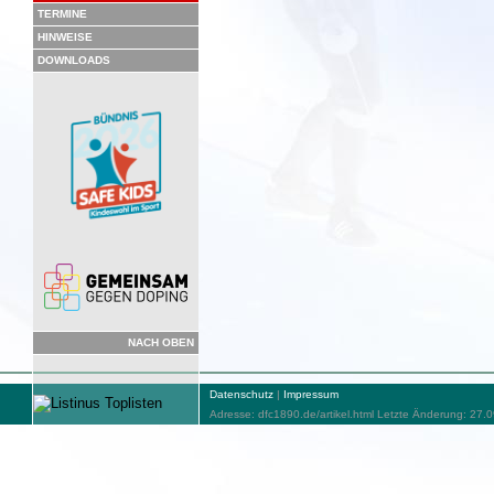
TERMINE
HINWEISE
DOWNLOADS
NACH OBEN
Datenschutz
|
Impressum
Adresse: dfc1890.de/artikel.html Letzte Änderung: 27.