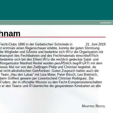
anmelden
chnam
 Fecht-Clubs 1890 in der Geibelschen Schmiede in
21. Juni 2019
st erstmals einen Regenschauer erlebte, konnte der guten Stimmung
ie Mitglieder und GÃ¤ste und bedankte sich fÃ¼r die Organisation mit
ransport des Fechtbahnen und des Fechtmaterials einschlieÃŸlich
edankte sich bei den Eltern fÃ¼r die reichlich gedeckte Salat- und
Mitorganisator Manfred Rentel wurden persÃ¶nlich begrÃ¼ÃŸt mit dem
es Mal nur von den Zwillingen Philip und Christian begleitet, da
und nicht-alkoholischen GetrÃ¤nken. Guten Zuspruch hatten auch die
eam „Hau den Lukas” mit Lisa Meier, Peter Bitsch, Leo Brettnich,
 beim Grillfest gewann per Losentscheid Christian Rodriguez. Die
¼ders, der in offizieller Mission zu den Fecht-Europameisterschaften
e er den Teams und Ã¼berreichte die gespendeten Kinokarten an alle
Manfred Rentel