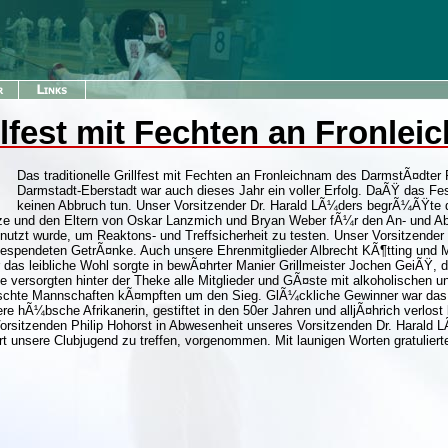
lfest mit Fechten an Fronlei
Das traditionelle Grillfest mit Fechten an Fronleichnam des DarmstÃ¤dter
Darmstadt-Eberstadt war auch dieses Jahr ein voller Erfolg. DaÃŸ das Fe
keinen Abbruch tun. Unser Vorsitzender Dr. Harald LÃ¼ders begrÃ¼ÃŸte d
ze und den Eltern von Oskar Lanzmich und Bryan Weber fÃ¼r den An- und Abt
utzt wurde, um Reaktons- und Treffsicherheit zu testen. Unser Vorsitzender b
gespendeten GetrÃ¤nke. Auch unsere Ehrenmitglieder Albrecht KÃ¶tting und 
s leibliche Wohl sorgte in bewÃ¤hrter Manier Grillmeister Jochen GeiÃŸ, dies
ne versorgten hinter der Theke alle Mitglieder und GÃ¤ste mit alkoholischen 
ischte Mannschaften kÃ¤mpften um den Sieg. GlÃ¼ckliche Gewinner war das T
e hÃ¼bsche Afrikanerin, gestiftet in den 50er Jahren und alljÃ¤hrich verlost
sitzenden Philip Hohorst in Abwesenheit unseres Vorsitzenden Dr. Harald LÃ
unsere Clubjugend zu treffen, vorgenommen. Mit launigen Worten gratuliert