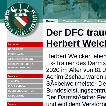
Der DFC trau
Herbert Weic
Der Verein
GESCHICHTE
PERSONALIA
Herbert Weicker, ehem
WEGBESCHREIBUNG
Ex-Trainer des Darmst
SCHNUPPERKURSE &
MITGLIED WERDEN
2020 im Alter von 81 
Achim Zschau waren di
Training
TRAINING
SÃ¤belweltmeister De
DFC & SCHULE
Bundesleistungszentr
HOCHSCHULFECHTEN
Der DarmstÃ¤dter Fech
KINDESWOHL
und wid dem Verstorb
Service