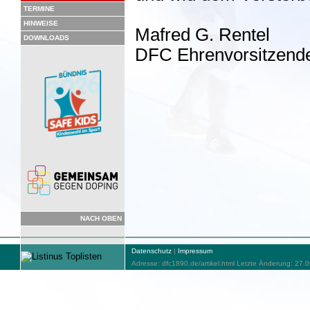
TERMINE
HINWEISE
Mafred G. Rentel
DOWNLOADS
DFC Ehrenvorsitzend
NACH OBEN
Datenschutz
|
Impressum
Adresse: dfc1890.de/artikel.html Letzte Änderung: 27.