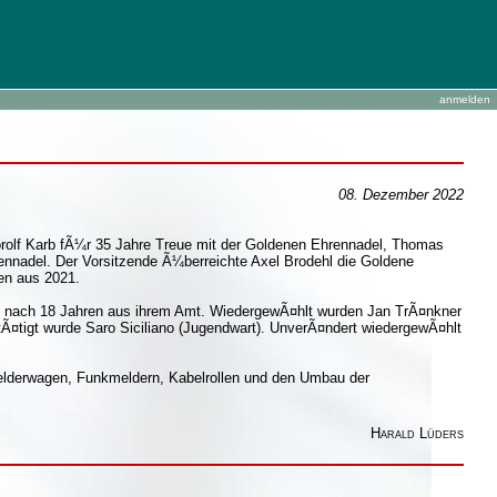
anmelden
08. Dezember 2022
horolf Karb fÃ¼r 35 Jahre Treue mit der Goldenen Ehrennadel, Thomas
ennadel. Der Vorsitzende Ã¼berreichte Axel Brodehl die Goldene
en aus 2021.
 nach 18 Jahren aus ihrem Amt. WiedergewÃ¤hlt wurden Jan TrÃ¤nkner
Ã¤tigt wurde Saro Siciliano (Jugendwart). UnverÃ¤ndert wiedergewÃ¤hlt
elderwagen, Funkmeldern, Kabelrollen und den Umbau der
Harald Lüders