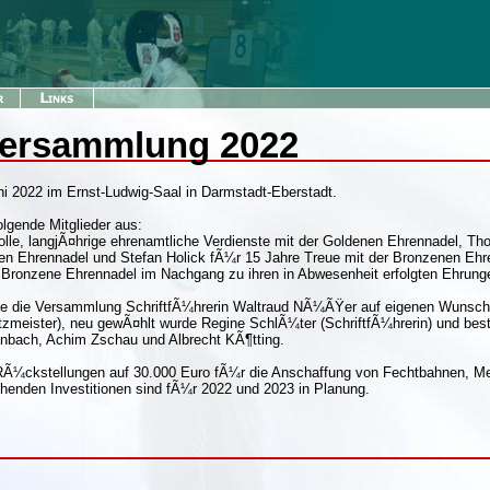
versammlung 2022
ni 2022 im Ernst-Ludwig-Saal in Darmstadt-Eberstadt.
lgende Mitglieder aus:
olle, langjÃ¤hrige ehrenamtliche Verdienste mit der Goldenen Ehrennadel, T
nen Ehrennadel und Stefan Holick fÃ¼r 15 Jahre Treue mit der Bronzenen Ehr
 Bronzene Ehrennadel im Nachgang zu ihren in Abwesenheit erfolgten Ehrung
te die Versammlung SchriftfÃ¼hrerin Waltraud NÃ¼ÃŸer auf eigenen Wunsch
zmeister), neu gewÃ¤hlt wurde Regine SchlÃ¼ter (SchriftfÃ¼hrerin) und best
genbach, Achim Zschau und Albrecht KÃ¶tting.
RÃ¼ckstellungen auf 30.000 Euro fÃ¼r die Anschaffung von Fechtbahnen, M
enden Investitionen sind fÃ¼r 2022 und 2023 in Planung.