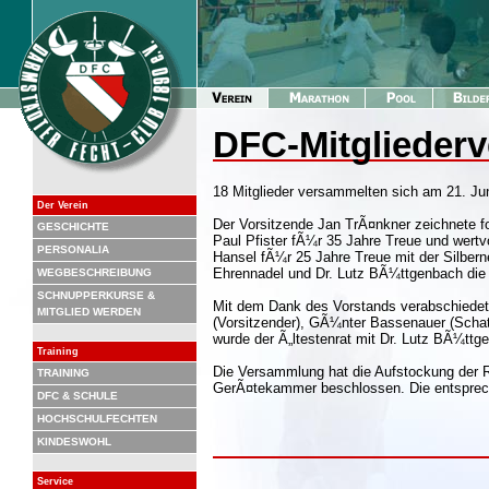
DFC-Mitglieder
18 Mitglieder versammelten sich am 21. Ju
Der Verein
Der Vorsitzende Jan TrÃ¤nkner zeichnete fo
GESCHICHTE
Paul Pfister fÃ¼r 35 Jahre Treue und wertv
PERSONALIA
Hansel fÃ¼r 25 Jahre Treue mit der Silber
Ehrennadel und Dr. Lutz BÃ¼ttgenbach die
WEGBESCHREIBUNG
SCHNUPPERKURSE &
Mit dem Dank des Vorstands verabschiede
MITGLIED WERDEN
(Vorsitzender), GÃ¼nter Bassenauer (Schat
wurde der Ã„ltestenrat mit Dr. Lutz BÃ¼tt
Training
Die Versammlung hat die Aufstockung der 
TRAINING
GerÃ¤tekammer beschlossen. Die entsprech
DFC & SCHULE
HOCHSCHULFECHTEN
KINDESWOHL
Service