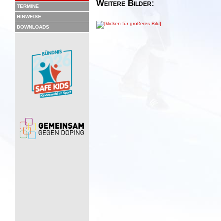
Weitere Bilder:
TERMINE
HINWEISE
DOWNLOADS