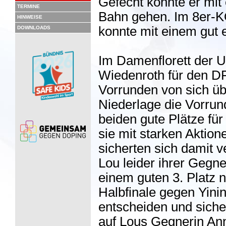
Gefecht konnte er mit
TERMINE
Bahn gehen. Im 8er-K
HINWEISE
konnte mit einem gut 
DOWNLOADS
Im Damenflorett der 
Wiedenroth für den DF
Vorrunden von sich üb
Niederlage die Vorrun
beiden gute Plätze fü
sie mit starken Aktio
sicherten sich damit v
Lou leider ihrer Gegn
einem guten 3. Platz 
Halbfinale gegen Yini
entscheiden und sicher
auf Lous Gegnerin Ann