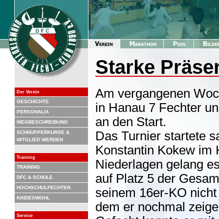
Starke Präse
Am vergangenen Woc
Der Verein
GESCHICHTE
in Hanau 7 Fechter un
PERSONALIA
an den Start.
WEGBESCHREIBUNG
Das Turnier startete s
SCHNUPPERKURSE &
MITGLIED WERDEN
Konstantin Kokew im H
Training
Niederlagen gelang es
TRAINING
auf Platz 5 der Gesamt
DFC & SCHULE
HOCHSCHULFECHTEN
seinem 16er-KO nicht 
KINDESWOHL
dem er nochmal zeigen
Service