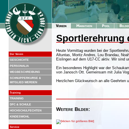
Sportlerehrung 
Heute Vormittag wurden bei der Sportlerehr
Der Verein
Altuntas, Moritz Andres, Lou Brandau, Noah
Eislingen auf dem U17-CC aktiv. Wir sind un
GESCHICHTE
PERSONALIA
Ein besonderes Highlight war der Schaukam
von Janosch Ott. Gemeinsam mit Julia Voge
WEGBESCHREIBUNG
SCHNUPPERKURSE &
Herzlichen Glückwunsch an alle Geehrten un
MITGLIED WERDEN
Training
TRAINING
DFC & SCHULE
Weitere Bilder:
HOCHSCHULFECHTEN
KINDESWOHL
Service