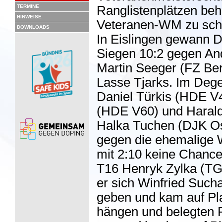
TERMINE
Ranglistenplätzen beha
HINWEISE
Veteranen-WM zu scha
DOWNLOADS
In Eislingen gewann D
Siegen 10:2 gegen And
Martin Seeger (FZ Berl
Lasse Tjarks. Im Deg
Daniel Türkis (HDE V4
(HDE V60) und Harald
Halka Tuchen (DJK Os
gegen die ehemalige 
mit 2:10 keine Chance 
T16 Henryk Zylka (TG 
er sich Winfried Such
geben und kam auf Pla
hängen und belegten P