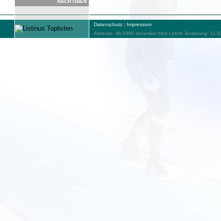
NACH OBEN
Datenschutz
|
Impressum
Adresse: dfc1890.de/artikel.html Letzte Änderung: 11.