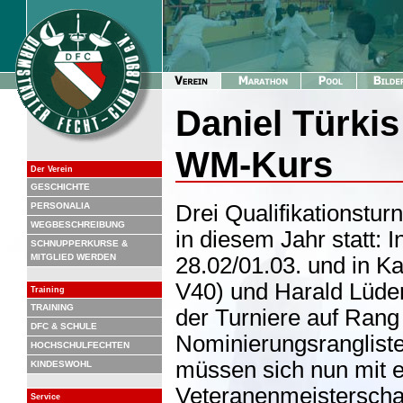
Daniel Türkis
WM-Kurs
Der Verein
GESCHICHTE
PERSONALIA
Drei Qualifikationstur
WEGBESCHREIBUNG
in diesem Jahr statt: 
SCHNUPPERKURSE &
MITGLIED WERDEN
28.02/01.03. und in K
V40) und Harald Lüder
Training
TRAINING
der Turniere auf Rang
DFC & SCHULE
Nominierungsranglist
HOCHSCHULFECHTEN
müssen sich nun mit 
KINDESWOHL
Veteranenmeisterschaf
Service