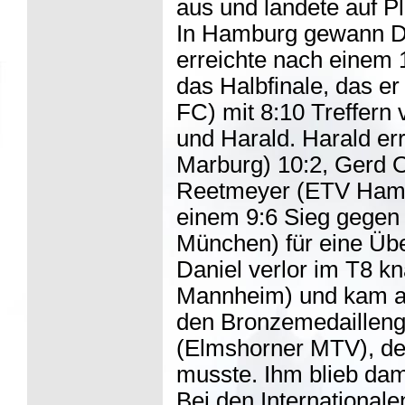
aus und landete auf Pl
In Hamburg gewann Dan
erreichte nach einem
das Halbfinale, das e
FC) mit 8:10 Treffern 
und Harald. Harald er
Marburg) 10:2, Gerd
Reetmeyer (ETV Hambur
einem 9:6 Sieg gegen
München) für eine Üb
Daniel verlor im T8 k
Mannheim) und kam auf
den Bronzemedaillen
(Elmshorner MTV), de
musste. Ihm blieb dami
Bei den International