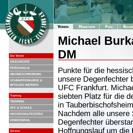
Michael Burkar
DM
Der Verein
GESCHICHTE
PERSONALIA
Punkte für die hessisc
WEGBESCHREIBUNG
unsere Degenfechter b
SCHNUPPERKURSE &
MITGLIED WERDEN
UFC Frankfurt. Michae
siebten Platz für die 
Training
TRAINING
in Tauberbischofsheim
DFC & SCHULE
Nachdem alle unsere S
HOCHSCHULFECHTEN
Degenfechter überstan
KINDESWOHL
Hoffnungslauf um die 
Service