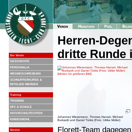
Herren-Degen
dritte Runde
Der Verein
GESCHICHTE
PERSONALIA
WEGBESCHREIBUNG
SCHNUPPERKURSE &
MITGLIED WERDEN
Training
TRAINING
DFC & SCHULE
HOCHSCHULFECHTEN
Johannes Wiesemann, Thomas Hansel, Michael
KINDESWOHL
Burkardt und Daniel Türkis (Foto: Ulrike Müller)
Florett-Team dagegen 
Service