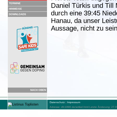
TERMINE
Daniel Türkis und Till
HINWEISE
durch eine 39:45 Nied
DOWNLOADS
Hanau, da unser Leist
Aussage, nicht zu sei
NACH OBEN
Datenschutz
|
Impressum
Adresse: dfc1890.de/artikel.html Letzte Änderung: 27.