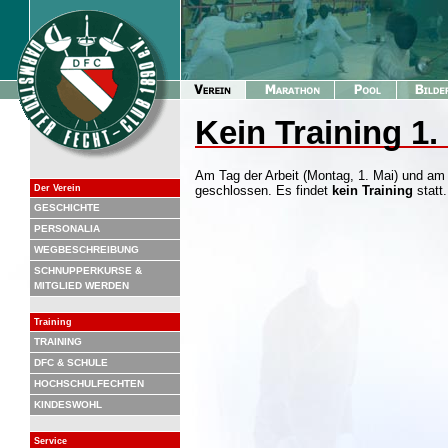
Kein Training 1.
Am Tag der Arbeit (Montag, 1. Mai) und am T
Der Verein
geschlossen. Es findet
kein Training
statt.
GESCHICHTE
PERSONALIA
WEGBESCHREIBUNG
SCHNUPPERKURSE &
MITGLIED WERDEN
Training
TRAINING
DFC & SCHULE
HOCHSCHULFECHTEN
KINDESWOHL
Service