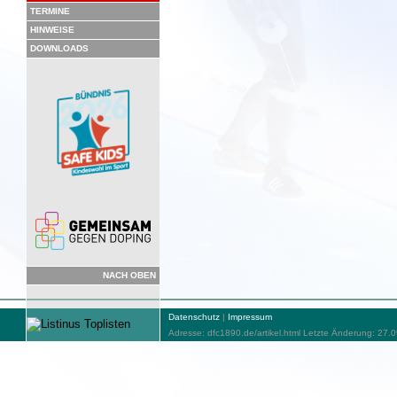
TERMINE
HINWEISE
DOWNLOADS
NACH OBEN
Datenschutz
|
Impressum
Adresse: dfc1890.de/artikel.html Letzte Änderung: 27.