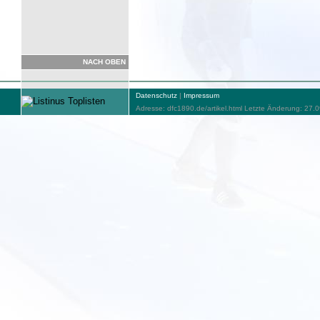
NACH OBEN
Datenschutz
|
Impressum
Adresse: dfc1890.de/artikel.html Letzte Änderung: 27.