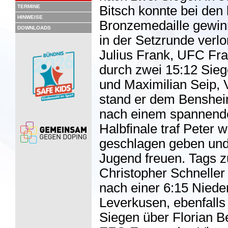
TERMINE
Bitsch konnte bei den 
HINWEISE
Bronzemedaille gewin
DOWNLOADS
in der Setzrunde verl
Julius Frank, UFC Frank
durch zwei 15:12 Sie
und Maximilian Seip, V
stand er dem Benshe
nach einem spannende
Halbfinale traf Peter 
geschlagen geben und 
Jugend freuen. Tags z
Christopher Schneller
nach einer 6:15 Niede
Leverkusen, ebenfalls
Siegen über Florian 