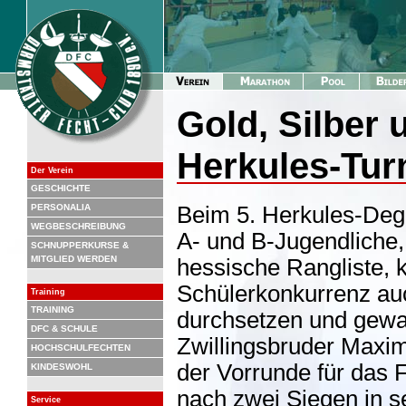
Gold, Silber 
Herkules-Turn
Der Verein
GESCHICHTE
PERSONALIA
Beim 5. Herkules-Dege
WEGBESCHREIBUNG
A- und B-Jugendliche, g
SCHNUPPERKURSE &
MITGLIED WERDEN
hessische Rangliste, 
Schülerkonkurrenz auc
Training
TRAINING
durchsetzen und gewan
DFC & SCHULE
Zwillingsbruder Maximi
HOCHSCHULFECHTEN
der Vorrunde für das F
KINDESWOHL
nach zwei Siegen in s
Service