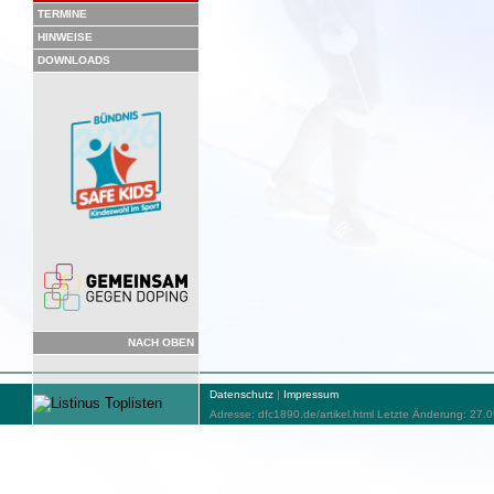
TERMINE
HINWEISE
DOWNLOADS
NACH OBEN
Datenschutz
|
Impressum
Adresse: dfc1890.de/artikel.html Letzte Änderung: 27.