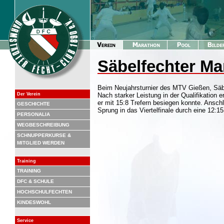
Säbelfechter Ma
Beim Neujahrsturnier des MTV Gießen, Säb
Der Verein
Nach starker Leistung in der Qualifikation 
er mit 15:8 Trefern besiegen konnte. Ansc
GESCHICHTE
Sprung in das Viertelfinale durch eine 12:
PERSONALIA
WEGBESCHREIBUNG
SCHNUPPERKURSE &
MITGLIED WERDEN
Training
TRAINING
DFC & SCHULE
HOCHSCHULFECHTEN
KINDESWOHL
Service