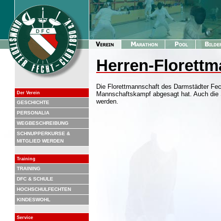
Herren-Florettm
Die Florettmannschaft des Darmstädter Fec
Der Verein
Mannschaftskampf abgesagt hat. Auch die 
werden.
GESCHICHTE
PERSONALIA
WEGBESCHREIBUNG
SCHNUPPERKURSE &
MITGLIED WERDEN
Training
TRAINING
DFC & SCHULE
HOCHSCHULFECHTEN
KINDESWOHL
Service