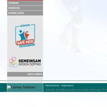
TERMINE
HINWEISE
DOWNLOADS
NACH OBEN
Datenschutz
|
Impressum
Adresse: dfc1890.de/artikel.html Letzte Änderung: 27.