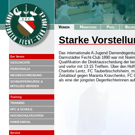
Starke Vorstell
Das internationale A-Jugend Damendegentur
Der Verein
Darmstädter Fecht-Club 1890 war mit Noémi 
Qualifikation die Direktausscheidung der be
GESCHICHTE
und verlor mit 13:15 Treffern. Über den Ho
PERSONALIA
Charlotte Lentz, FC Tauberbischofsheim, m
Zeitablauf gegen Maranta Kravchenko, FC 
WEGBESCHREIBUNG
als eine der jüngsten Degenfechterinnen au
SCHNUPPERKURSE &
MITGLIED WERDEN
Training
TRAINING
DFC & SCHULE
HOCHSCHULFECHTEN
KINDESWOHL
Service