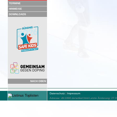
TERMINE
HINWEISE
DOWNLOADS
NACH OBEN
Datenschutz
|
Impressum
Adresse: dfc1890.de/artikel.html Letzte Änderung: 27.