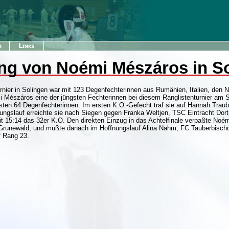
ung von Noémi Mészáros in S
nier in Solingen war mit 123 Degenfechterinnen aus Rumänien, Italien, den 
Mészáros eine der jüngsten Fechterinnen bei diesem Ranglistenturnier am St
sten 64 Degenfechterinnen. Im ersten K.O.-Gefecht traf sie auf Hannah Traub 
ffungslauf erreichte sie nach Siegen gegen Franka Weltjen, TSC Eintracht Do
it 15:14 das 32er K.O. Den direkten Einzug in das Achtelfinale verpaßte No
Grunewald, und mußte danach im Hoffnungslauf Alina Nahm, FC Tauberbisch
f Rang 23.