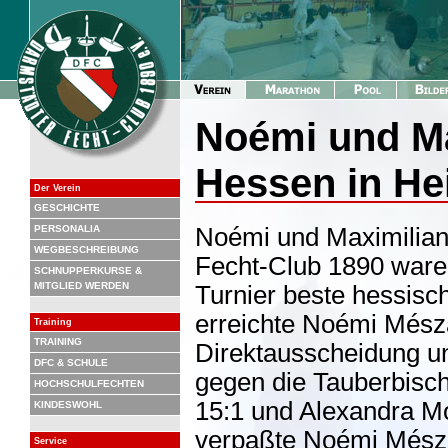
Noémi und Ma
Hessen in H
Der Verein
GESCHICHTE
PERSONALIA
Noémi und Maximilia
WEGBESCHREIBUNG
Fecht-Club 1890 ware
SCHNUPPERKURSE &
MITGLIED WERDEN
Turnier beste hessisc
erreichte Noémi Mészá
Training
TRAINING
Direktausscheidung un
DFC & SCHULE
gegen die Tauberbisc
HOCHSCHULFECHTEN
15:1 und Alexandra Mo
KINDESWOHL
verpaßte Noémi Mészá
Service