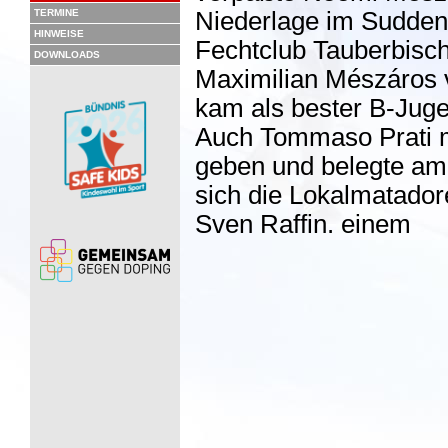
TERMINE
Niederlage im Sudden
HINWEISE
Fechtclub Tauberbisc
DOWNLOADS
Maximilian Mészáros v
kam als bester B-Juge
Auch Tommaso Prati m
geben und belegte am 
sich die Lokalmatador
Sven Raffin. einem