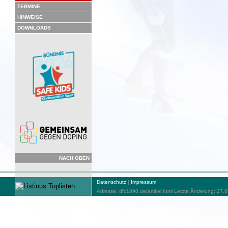
TERMINE
HINWEISE
DOWNLOADS
NACH OBEN
Datenschutz
|
Impressum
Adresse: dfc1890.de/artikel.html Letzte Änderung: 27.