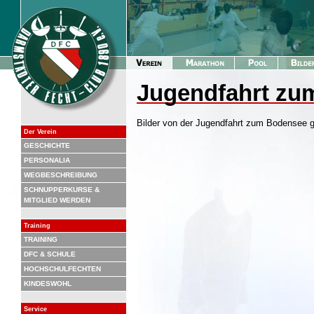
Jugendfahrt zu
Bilder von der Jugendfahrt zum Bodensee gi
Der Verein
GESCHICHTE
PERSONALIA
WEGBESCHREIBUNG
SCHNUPPERKURSE &
MITGLIED WERDEN
Training
TRAINING
DFC & SCHULE
HOCHSCHULFECHTEN
KINDESWOHL
Service