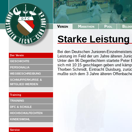
Starke Leistung
Bei den Deutschen Junioren-Einzelmeisters
Der Verein
Leistung im Feld der um Jahre älteren Junio
Unter den 96 Degenfechtern startete Peter
GESCHICHTE
sich mit 10:15 geschlagen geben und kämpf
PERSONALIA
Thorben Schmidt, Eintracht Duisburg, zurü
mußte sich dem 3 Jahre älteren Offenbache
WEGBESCHREIBUNG
SCHNUPPERKURSE &
MITGLIED WERDEN
Training
TRAINING
DFC & SCHULE
HOCHSCHULFECHTEN
KINDESWOHL
Service