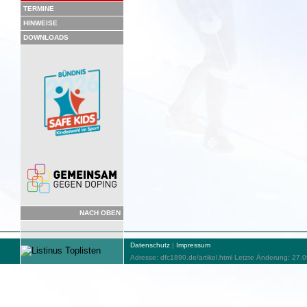
TERMINE
HINWEISE
DOWNLOADS
NACH OBEN
Datenschutz
|
Impressum
Adresse: dfc1890.de/artikel.html Letzte Änderung: 27.