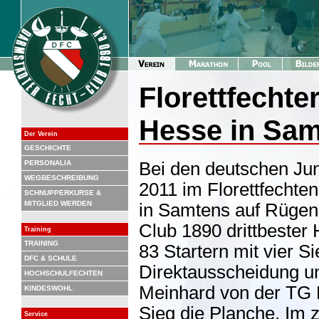
Florettfechter
Hesse in Sa
Der Verein
GESCHICHTE
PERSONALIA
Bei den deutschen Jun
WEGBESCHREIBUNG
2011 im Florettfechten
SCHNUPPERKURSE &
MITGLIED WERDEN
in Samtens auf Rügen 
Club 1890 drittbester H
Training
TRAINING
83 Startern mit vier S
DFC & SCHULE
Direktausscheidung un
HOCHSCHULFECHTEN
Meinhard von der TG 
KINDESWOHL
Sieg die Planche. Im 
Service