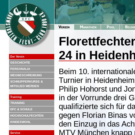
Florettfechte
24 in Heiden
Der Verein
GESCHICHTE
PERSONALIA
Beim 10. internationa
WEGBESCHREIBUNG
Turnier in Heidenhei
SCHNUPPERKURSE &
MITGLIED WERDEN
Philip Hohorst und Jo
in der Vorrunde drei 
Training
TRAINING
qualifizierte sich für 
DFC & SCHULE
gegen Florian Binas 
HOCHSCHULFECHTEN
den Einzug in das Ach
KINDESWOHL
MTV München knapp mi
Service