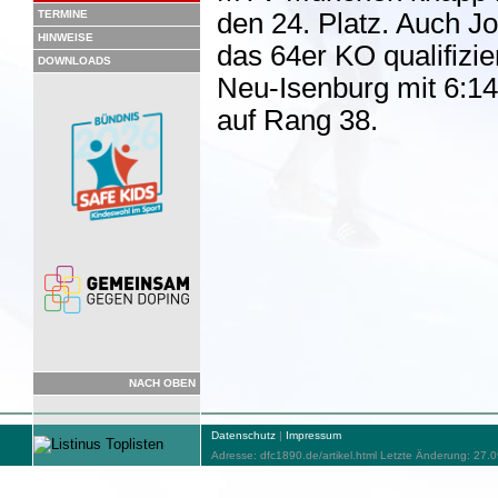
TERMINE
den 24. Platz. Auch Jo
HINWEISE
das 64er KO qualifiz
DOWNLOADS
Neu-Isenburg mit 6:1
auf Rang 38.
NACH OBEN
Datenschutz
|
Impressum
Adresse: dfc1890.de/artikel.html Letzte Änderung: 27.