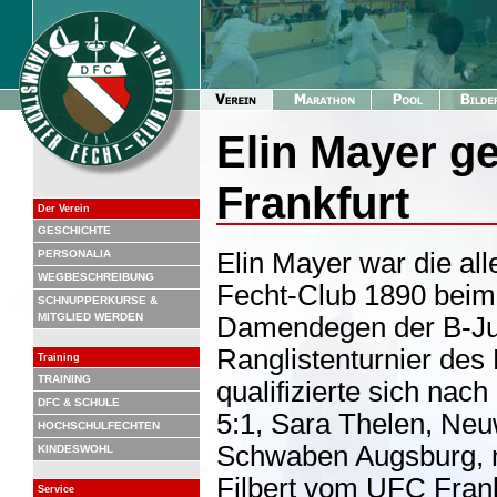
Elin Mayer g
Frankfurt
Der Verein
GESCHICHTE
PERSONALIA
Elin Mayer war die al
WEGBESCHREIBUNG
Fecht-Club 1890 beim
SCHNUPPERKURSE &
MITGLIED WERDEN
Damendegen der B-Juge
Ranglistenturnier des
Training
TRAINING
qualifizierte sich nac
DFC & SCHULE
5:1, Sara Thelen, Neu
HOCHSCHULFECHTEN
Schwaben Augsburg, m
KINDESWOHL
Filbert vom UFC Frankf
Service