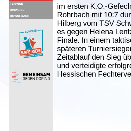
TERMINE
im ersten K.O.-Gefec
HINWEISE
Rohrbach mit 10:7 durc
DOWNLOADS
Hilberg vom TSV Schw
es gegen Helena Lent
Finale. In einem takt
späteren Turniersiege
Zeitablauf den Sieg ü
und verteidigte erfolg
Hessischen Fechterve