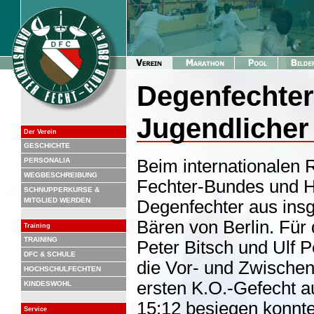
Degenfechter 
Jugendlicher 
Der Verein
GESCHICHTE
PERSONALIA
Beim internationalen 
WEGBESCHREIBUNG
Fechter-Bundes und H
SCHNUPPERKURSE &
MITGLIED WERDEN
Degenfechter aus ins
Bären von Berlin. Fü
Training
TRAINING
Peter Bitsch und Ulf 
DFC & SCHULE
die Vor- und Zwischen
HOCHSCHULFECHTEN
ersten K.O.-Gefecht a
KINDESWOHL
15:12 besiegen konnte
Service