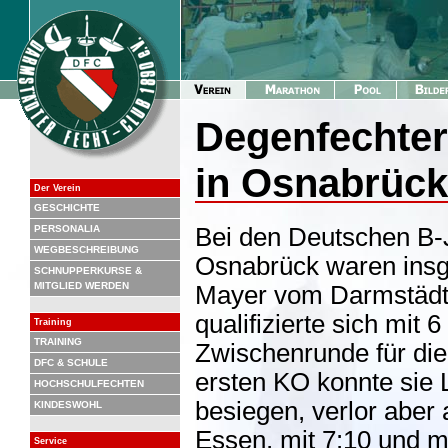
Degenfechteri
in Osnabrück
Der Verein
GESCHICHTE
PERSONALIA
Bei den Deutschen B-
WEGBESCHREIBUNG
Osnabrück waren insg
SCHNUPPERKURSE &
MITGLIED WERDEN
Mayer vom Darmstädt
qualifizierte sich mit
Training
TRAINING
Zwischenrunde für die
DFC & SCHULE
ersten KO konnte sie 
HOCHSCHULFECHTEN
besiegen, verlor abe
KINDESWOHL
Essen, mit 7:10 und m
Service