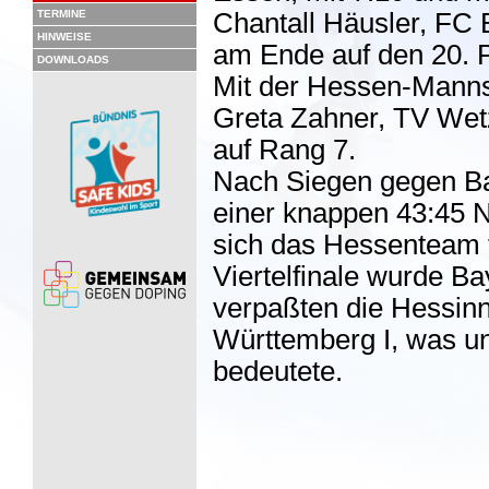
TERMINE
Chantall Häusler, FC 
HINWEISE
am Ende auf den 20. P
DOWNLOADS
Mit der Hessen-Mannsc
Greta Zahner, TV Wet
auf Rang 7.
Nach Siegen gegen Bay
einer knappen 43:45 Ni
sich das Hessenteam f
Viertelfinale wurde Ba
verpaßten die Hessin
Württemberg I, was un
bedeutete.