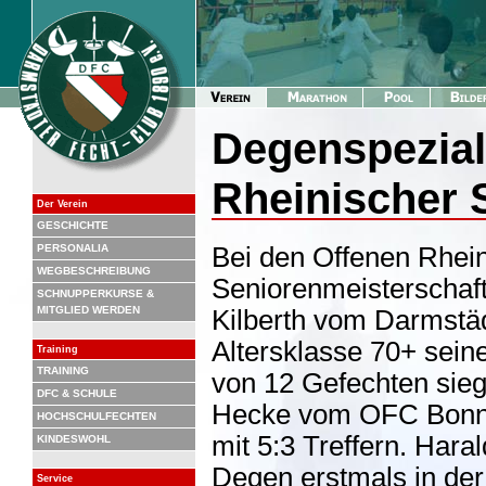
Degenspeziali
Rheinischer 
Der Verein
GESCHICHTE
PERSONALIA
Bei den Offenen Rhei
WEGBESCHREIBUNG
Seniorenmeisterschaft
SCHNUPPERKURSE &
MITGLIED WERDEN
Kilberth vom Darmstä
Altersklasse 70+ seine
Training
TRAINING
von 12 Gefechten siegt
DFC & SCHULE
Hecke vom OFC Bonn 
HOCHSCHULFECHTEN
mit 5:3 Treffern. Hara
KINDESWOHL
Degen erstmals in der
Service