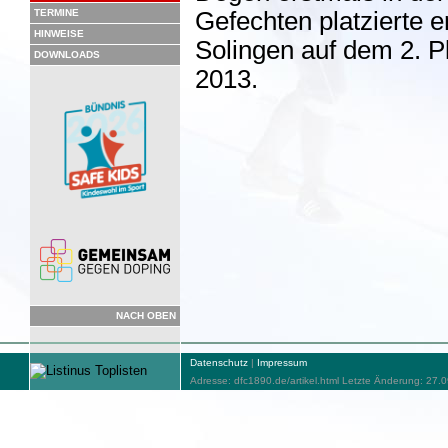
TERMINE
Gefechten platzierte 
HINWEISE
Solingen auf dem 2. P
DOWNLOADS
2013.
NACH OBEN
Datenschutz
|
Impressum
Adresse: dfc1890.de/artikel.html Letzte Änderung: 27.