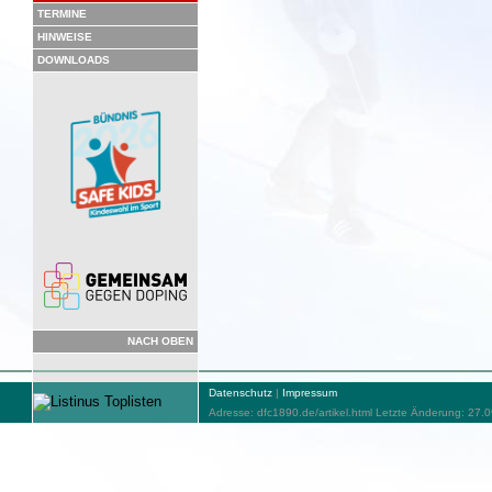
TERMINE
HINWEISE
DOWNLOADS
NACH OBEN
Datenschutz
|
Impressum
Adresse: dfc1890.de/artikel.html Letzte Änderung: 27.