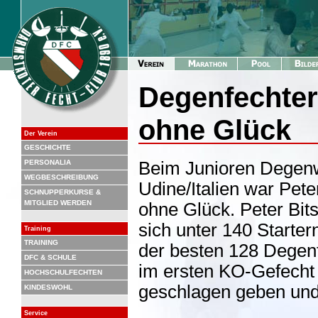
Degenfechter
ohne Glück
Der Verein
GESCHICHTE
PERSONALIA
Beim Junioren Degenwe
WEGBESCHREIBUNG
Udine/Italien war Pet
SCHNUPPERKURSE &
MITGLIED WERDEN
ohne Glück. Peter Bits
sich unter 140 Starter
Training
TRAINING
der besten 128 Degenfe
DFC & SCHULE
im ersten KO-Gefecht
HOCHSCHULFECHTEN
geschlagen geben und
KINDESWOHL
Service