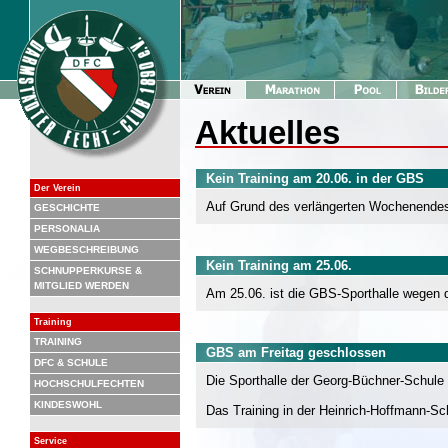
Aktuelles
Kein Training am 20.06. in der GBS
Der Verein
Auf Grund des verlängerten Wochenendes i
GESCHICHTE
PERSONALIA
WEGBESCHREIBUNG
Kein Training am 25.06.
SCHNUPPERKURSE &
MITGLIED WERDEN
Am 25.06. ist die GBS-Sporthalle wegen der
Training
TRAINING
GBS am Freitag geschlossen
DFC & SCHULE
Die Sporthalle der Georg-Büchner-Schule
HOCHSCHULFECHTEN
KINDESWOHL
Das Training in der Heinrich-Hoffmann-Sch
Service