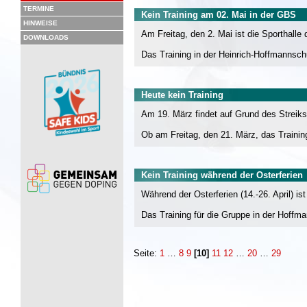
TERMINE
Kein Training am 02. Mai in der GBS
HINWEISE
Am Freitag, den 2. Mai ist die Sporthalle 
DOWNLOADS
Das Training in der Heinrich-Hoffmannschul
Heute kein Training
Am 19. März findet auf Grund des Streiks 
Ob am Freitag, den 21. März, das Trainin
Kein Training während der Osterferien
Während der Osterferien (14.-26. April) is
Das Training für die Gruppe in der Hoffm
Seite:
1
…
8
9
[10]
11
12
…
20
…
29