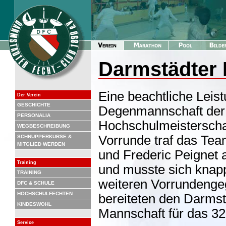
Darmstädter 
Eine beachtliche Leist
Der Verein
GESCHICHTE
Degenmannschaft der
PERSONALIA
Hochschulmeisterschaf
WEGBESCHREIBUNG
Vorrunde traf das Tea
SCHNUPPERKURSE &
MITGLIED WERDEN
und Frederic Peignet 
Training
und musste sich knapp
TRAINING
weiteren Vorrundenge
DFC & SCHULE
HOCHSCHULFECHTEN
bereiteten den Darmst
KINDESWOHL
Mannschaft für das 32
Service