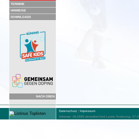
TERMINE
HINWEISE
DOWNLOADS
NACH OBEN
Datenschutz
|
Impressum
Adresse: dfc1890.de/artikel.html Letzte Änderung: 27.