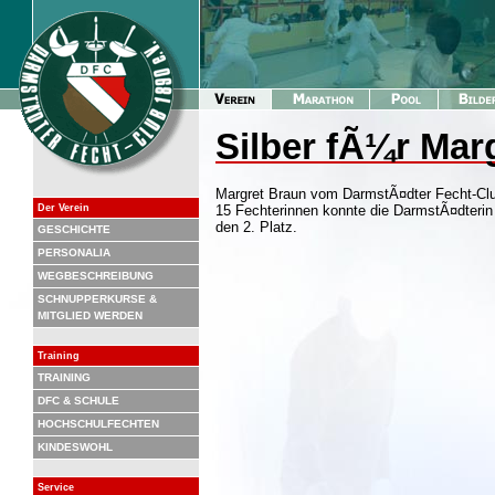
Silber fÃ¼r Ma
Margret Braun vom DarmstÃ¤dter Fecht-Clu
Der Verein
15 Fechterinnen konnte die DarmstÃ¤dteri
den 2. Platz.
GESCHICHTE
PERSONALIA
WEGBESCHREIBUNG
SCHNUPPERKURSE &
MITGLIED WERDEN
Training
TRAINING
DFC & SCHULE
HOCHSCHULFECHTEN
KINDESWOHL
Service