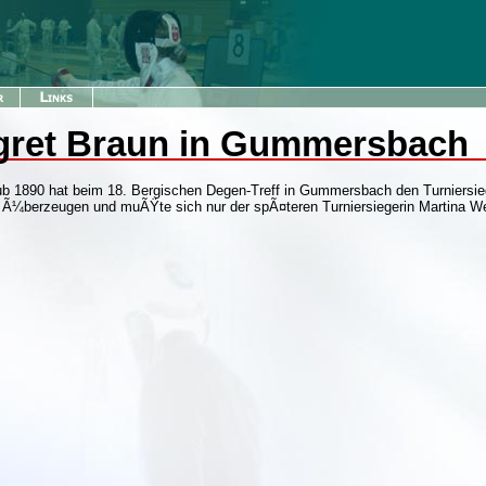
rgret Braun in Gummersbach
b 1890 hat beim 18. Bergischen Degen-Treff in Gummersbach den Turniersi
n Ã¼berzeugen und muÃŸte sich nur der spÃ¤teren Turniersiegerin Martina W