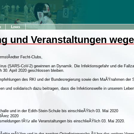
g und Veranstaltungen wege
armstÃ¤dter Fecht-Clubs,
irus (SARS-CoV-2) gewinnen an Dynamik. Die Infektionsgefahr und die Fallzah
h 30. April 2020 geschlossen bleiben.
Empfehlungen des RKI und der Bundesregierung sowie den MaÃŸnahmen der Sp
en und solidarisch dazu beitragen, dass die Infektionswelle in unserem Lebe
halle und in der Edith-Stein-Schule bis einschlieÃŸlich 03. Mai 2020
MÃ¤rz 2020
meldungen fÃ¼r alle Veranstaltungen bis einschlieÃŸlich 03. Mai 2020.
gfÃ¤ltig prÃ¼fen und in der zweiten Osterferienwoche Ã¼ber das weitere Vorge