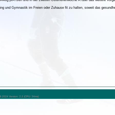
ining und Gymnastik im Freien oder Zuhause fit zu halten, soweit das gesundhei
09.2024 Version: 2.2 (CPU: 34ms)