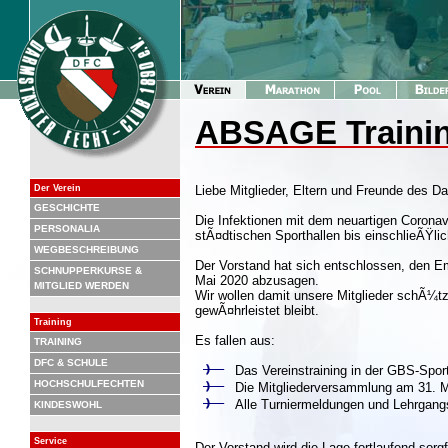
ABSAGE Trainin
Der Verein
Liebe Mitglieder, Eltern und Freunde des D
GESCHICHTE
Die Infektionen mit dem neuartigen Coronav
PERSONALIA
stÃ¤dtischen Sporthallen bis einschlieÃŸlic
WEGBESCHREIBUNG
Der Vorstand hat sich entschlossen, den 
SCHNUPPERKURSE &
Mai 2020 abzusagen.
MITGLIED WERDEN
Wir wollen damit unsere Mitglieder schÃ¼tz
gewÃ¤hrleistet bleibt.
Training
Es fallen aus:
TRAINING
DFC & SCHULE
Das Vereinstraining in der GBS-Sport
HOCHSCHULFECHTEN
Die Mitgliederversammlung am 31. 
Alle Turniermeldungen und Lehrgangs
KINDESWOHL
Service
Der Vorstand wird die Lage fortlaufend sor