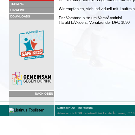
TERMINE
Wir empfehlen, sich individuell mit Lauftra
HINWEISE
DOWNLOADS
Der Vorstand bitte um VerstÃ¤ndnis!
Harald LÃ¼ders, Vorsitzender DFC 1890
NACH OBEN
Datenschutz
|
Impressum
Adresse: dfc1890.de/artikel.html Letzte Änderung: 27.