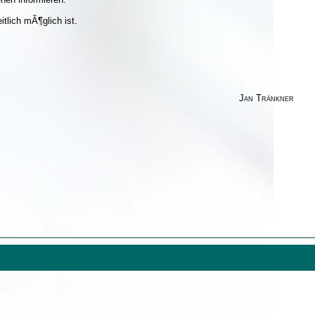
tlich mÃ¶glich ist.
Jan Tränkner