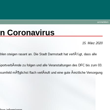
anmelden
n Coronavirus
15. März 2020
len steigen rasant an. Die Stadt Darmstadt hat verfÃ¼gt, dass alle
ortverbÃ¤nde zu folgen und alle Veranstaltungen des DFC bis zum 03.
nsumfeld mÃ¶glichst flach verlÃ¤uft und eine gute Ã¤rztliche Versorgung
hen informieren.