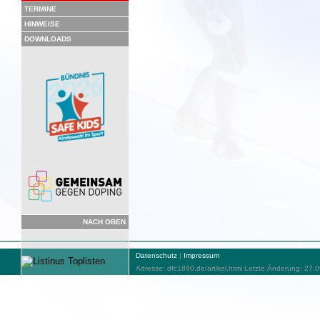
TERMINE
HINWEISE
DOWNLOADS
NACH OBEN
Datenschutz
|
Impressum
Adresse: dfc1890.de/artikel.html Letzte Änderung: 27.