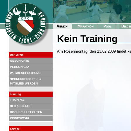
Kein Training
Am Rosenmontag, den 23.02.2009 findet kein
Der Verein
GESCHICHTE
PERSONALIA
WEGBESCHREIBUNG
SCHNUPPERKURSE &
MITGLIED WERDEN
Training
TRAINING
DFC & SCHULE
HOCHSCHULFECHTEN
KINDESWOHL
Service