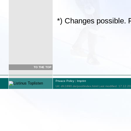
*) Changes possible. F
TO THE TOP
Privace Policy
|
Imprint
Url: dfc1890.de/pool/index.html Last modified: 17.12.2