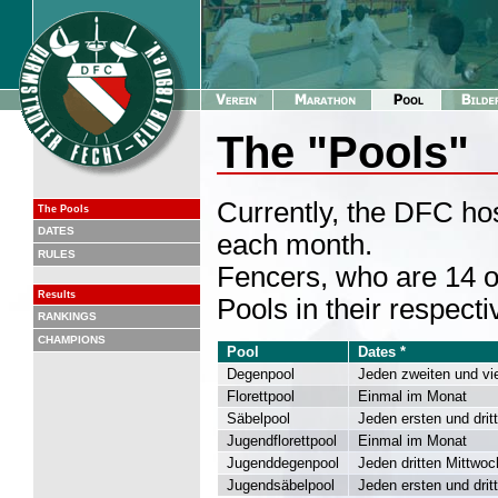
The "Pools"
Currently, the DFC hos
The Pools
DATES
each month.
RULES
Fencers, who are 14 or
Results
Pools in their respect
RANKINGS
CHAMPIONS
Pool
Dates *
Degenpool
Jeden zweiten und vi
Florettpool
Einmal im Monat
Säbelpool
Jeden ersten und drit
Jugendflorettpool
Einmal im Monat
Jugenddegenpool
Jeden dritten Mittwo
Jugendsäbelpool
Jeden ersten und drit