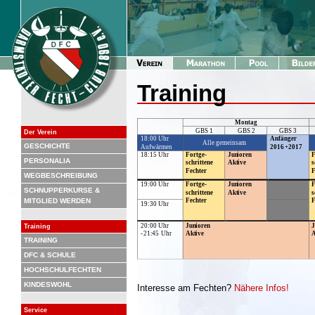
Training
Der Verein
GESCHICHTE
PERSONALIA
WEGBESCHREIBUNG
SCHNUPPERKURSE &
MITGLIED WERDEN
Training
TRAINING
DFC & SCHULE
HOCHSCHULFECHTEN
KINDESWOHL
Interesse am Fechten?
Nähere Infos!
Service