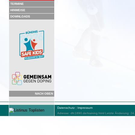
TERMINE
HINWEISE
DOWNLOADS
NACH OBEN
Datenschutz
|
Impressum
Adresse: dfc1890.de/training.html Letzte Änderung: 24