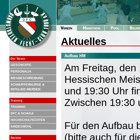
Aktuelles
Aufbau HM
Der Verein
Am Freitag, den 
GESCHICHTE
PERSONALIA
Hessischen Meis
WEGBESCHREIBUNG
SCHNUPPERKURSE &
und 19:30 Uhr fin
MITGLIED WERDEN
Zwischen 19:30 
Training
TRAINING
DFC & SCHULE
HOCHSCHULFECHTEN
Für den Aufbau 
KINDESWOHL
(bitte auch für d
Service