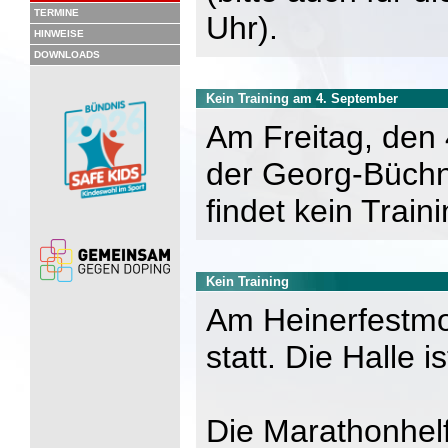
TERMINE
Uhr).
HINWEISE
DOWNLOADS
Kein Training am 4. September
Am Freitag, den 
der Georg-Büchne
findet kein Traini
Kein Training
Am Heinerfestmont
statt. Die Halle 
Die Marathonhelf