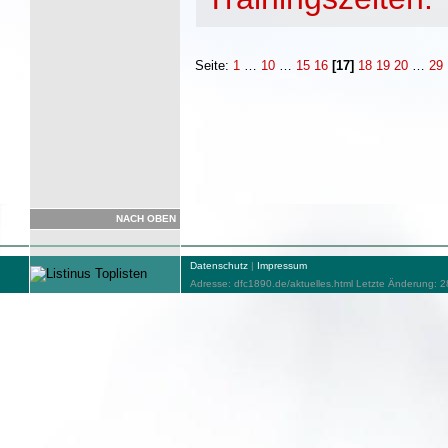
Seite:
1
…
10
…
15
16
[17]
18
19
20
…
29
NACH OBEN
Datenschutz
|
Impressum
Adresse: dfc1890.de/aktuelles.html Letzte Änderung: 2