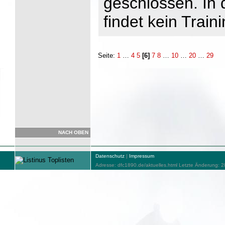
geschlossen. In 
findet kein Traini
Seite:
1
…
4
5
[6]
7
8
…
10
…
20
…
29
NACH OBEN
Datenschutz
|
Impressum
Adresse: dfc1890.de/aktuelles.html Letzte Änderung: 2