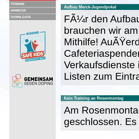
TERMINE
Aufbau Merck-Jugendpokal
HINWEISE
FÃ¼r den Aufba
DOWNLOADS
brauchen wir am
Mithilfe! AuÃŸe
Cafeteriaspende
Verkaufsdienste
Listen zum Eintr
Kein Training an Rosenmontag
Am Rosenmontag, 
geschlossen. Es f