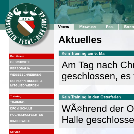
Aktuelles
Kein Training am 6. Mai
Der Verein
Am Tag nach Chri
GESCHICHTE
PERSONALIA
geschlossen, es f
WEGBESCHREIBUNG
SCHNUPPERKURSE &
MITGLIED WERDEN
Training
Kein Training in den Osterferien
TRAINING
WÃ¤hrend der Oste
DFC & SCHULE
HOCHSCHULFECHTEN
Halle geschlossen
KINDESWOHL
Service