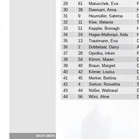
29
61
Matuschek, Eva
F
30
39
Doersam, Anna
31
9
Heumüller, Sabrina
D
32
11
Klee, Melanie
T
33
51
Keppler, Bronagh
H
34
24
Hugas-Mallorqui, Aida
35
13
Trautmann, Eva
36
2
Dobbelaar, Daisy
37
28
Opiolka, Inken
F
38
54
Klimm, Maren
D
39
40
Braun, Margret
D
40
42
Körner, Louisa
D
41
45
Merker, Bettina
D
42
4
Stelzer, Roswitha
S
43
44
Nüßer, Waltraud
D
44
56
Würz, Aline
D
NACH OBEN