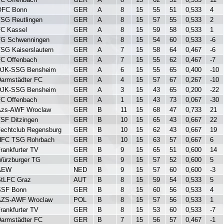
OFC Bonn
GER
A
8
15
55
51
0,533
4
SG Reutlingen
GER
A
8
15
57
55
0,533
2
C Kassel
GER
A
8
15
59
58
0,533
1
TG Schwenningen
GER
A
8
15
54
60
0,533
-6
SG Kaiserslautern
GER
A
7
15
58
64
0,467
-6
C Offenbach
GER
A
7
15
55
62
0,467
-7
DJK-SSG Bensheim
GER
A
6
15
55
65
0,400
-10
armstädter FC
GER
A
4
15
57
67
0,267
-10
DJK-SSG Bensheim
GER
A
3
15
43
65
0,200
-22
C Offenbach
GER
A
1
15
43
73
0,067
-30
Azs-AWF Wroclaw
GER
B
11
15
68
47
0,733
21
SF Ditzingen
GER
B
10
15
65
43
0,667
22
echtclub Regensburg
GER
B
10
15
62
43
0,667
19
HFC TSG Rohrbach
GER
B
10
15
63
57
0,667
6
rankfurter TV
GER
B
9
15
65
51
0,600
14
ürzburger TG
GER
B
9
15
57
52
0,600
5
AEW
NED
B
9
15
57
60
0,600
-3
tLFC Graz
AUT
B
8
15
59
54
0,533
5
SSF Bonn
GER
B
8
15
60
56
0,533
4
AZS-AWF Wroclaw
POL
B
8
15
57
56
0,533
1
rankfurter TV
GER
B
8
15
53
60
0,533
-7
armstädter FC
GER
B
7
15
56
57
0,467
-1