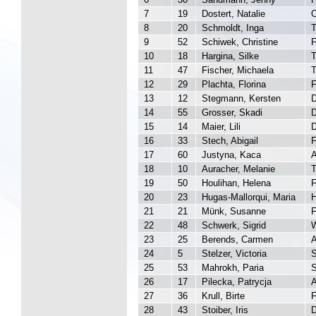
7
19
Dostert, Natalie
8
20
Schmoldt, Inga
T
9
52
Schiwek, Christine
F
10
18
Hargina, Silke
11
47
Fischer, Michaela
T
12
29
Plachta, Florina
F
13
12
Stegmann, Kersten
14
55
Grosser, Skadi
D
15
14
Maier, Lili
16
33
Stech, Abigail
F
17
60
Justyna, Kaca
18
10
Auracher, Melanie
T
19
50
Houlihan, Helena
F
20
23
Hugas-Mallorqui, Maria
21
21
Münk, Susanne
F
22
48
Schwerk, Sigrid
W
23
25
Berends, Carmen
24
5
Stelzer, Victoria
S
25
53
Mahrokh, Paria
26
17
Pilecka, Patrycja
27
36
Krull, Birte
F
28
43
Stoiber, Iris
D