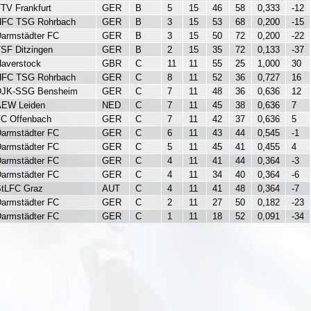
TV Frankfurt
GER
B
5
15
46
58
0,333
-12
HFC TSG Rohrbach
GER
B
3
15
53
68
0,200
-15
armstädter FC
GER
B
3
15
50
72
0,200
-22
SF Ditzingen
GER
B
2
15
35
72
0,133
-37
averstock
GBR
C
11
11
55
25
1,000
30
HFC TSG Rohrbach
GER
C
8
11
52
36
0,727
16
DJK-SSG Bensheim
GER
C
7
11
48
36
0,636
12
AEW Leiden
NED
C
7
11
45
38
0,636
7
C Offenbach
GER
C
7
11
42
37
0,636
5
armstädter FC
GER
C
6
11
43
44
0,545
-1
armstädter FC
GER
C
5
11
45
41
0,455
4
armstädter FC
GER
C
4
11
41
44
0,364
-3
armstädter FC
GER
C
4
11
34
40
0,364
-6
tLFC Graz
AUT
C
4
11
41
48
0,364
-7
armstädter FC
GER
C
2
11
27
50
0,182
-23
armstädter FC
GER
C
1
11
18
52
0,091
-34