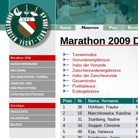
Marathon 2009
Turniermodus
Marathon 2018
Vorrundenergebnisse
AUSSCHREIBUNG
Index der Vorrunde
Zwischenrundenergebnisse
MELDUNG
Index der Zwischenrunde
DIE MARATHON- FORMEL
Gesamtindex
ANREISE UND
Pooltableaus
ÜBERNACHTUNG
Endergebnisse
STADTBESICHTIGUNG
Platz
Nr.
Name, Vorname
V
Sonstiges
1
38
Hohlbein, Frauke
N
RESULTATE
2
16
Marcinkowska, Karolina
PALMARIUM
3
31
Stahlberg, Nadine
F
BILDER
4
34
Stoppel, Christine
F
5
49
Epp, Vanessa
F
6
30
Sandmann, Jenny
F