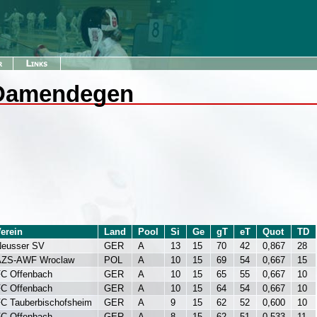
 Damendegen
erein
Land
Pool
Si
Ge
gT
eT
Quot
TD
eusser SV
GER
A
13
15
70
42
0,867
28
AZS-AWF Wroclaw
POL
A
10
15
69
54
0,667
15
C Offenbach
GER
A
10
15
65
55
0,667
10
C Offenbach
GER
A
10
15
64
54
0,667
10
C Tauberbischofsheim
GER
A
9
15
62
52
0,600
10
C Offenbach
GER
A
8
15
62
51
0,533
11