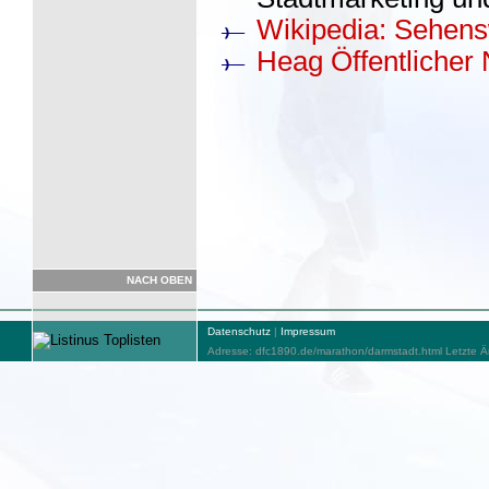
Wikipedia: Sehens
Heag Öffentlicher
NACH OBEN
Datenschutz
|
Impressum
Adresse: dfc1890.de/marathon/darmstadt.html Letzte Ä