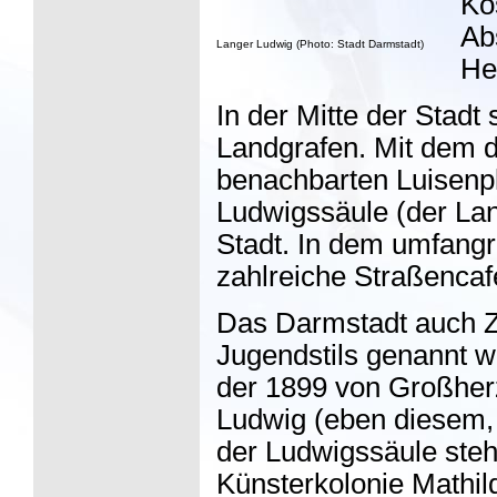
Ko
Ab
Langer Ludwig
(Photo: Stadt Darmstadt)
He
In der Mitte der Stad
Landgrafen. Mit dem 
benachbarten Luisenpl
Ludwigssäule (der Lan
Stadt. In dem umfang
zahlreiche Straßencaf
Das Darmstadt auch 
Jugendstils genannt w
der 1899 von Großher
Ludwig (eben diesem,
der Ludwigssäule steh
Künsterkolonie Mathi