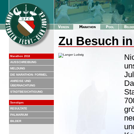
Zu Besuch in
Ni
Marathon 2018
AUSSCHREIBUNG
un
MELDUNG
Ju
DIE MARATHON- FORMEL
Da
ANREISE UND
ÜBERNACHTUNG
St
STADTBESICHTIGUNG
70
Sonstiges
gr
RESULTATE
PALMARIUM
ne
BILDER
un