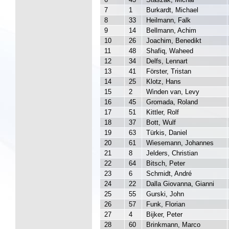
7
1
Burkardt, Michael
8
33
Heilmann, Falk
9
14
Bellmann, Achim
10
26
Joachim, Benedikt
11
48
Shafiq, Waheed
12
34
Delfs, Lennart
13
41
Förster, Tristan
14
25
Klotz, Hans
15
2
Winden van, Levy
16
45
Gromada, Roland
17
51
Kittler, Rolf
18
37
Bott, Wulf
19
63
Türkis, Daniel
20
61
Wiesemann, Johannes
21
8
Jelders, Christian
22
64
Bitsch, Peter
23
6
Schmidt, André
24
22
Dalla Giovanna, Gianni
25
55
Gurski, John
26
57
Funk, Florian
27
4
Bijker, Peter
28
60
Brinkmann, Marco