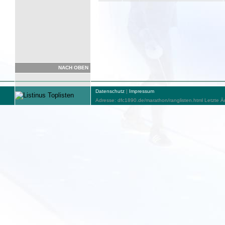
NACH OBEN
Datenschutz
|
Impressum
Adresse: dfc1890.de/marathon/ranglisten.html Letzte 