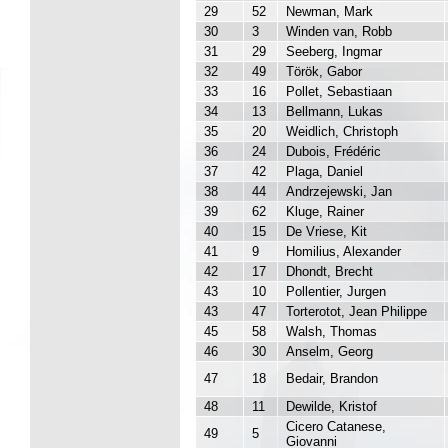
29
52
Newman, Mark
30
3
Winden van, Robb
31
29
Seeberg, Ingmar
32
49
Török, Gabor
33
16
Pollet, Sebastiaan
34
13
Bellmann, Lukas
35
20
Weidlich, Christoph
36
24
Dubois, Frédéric
37
42
Plaga, Daniel
38
44
Andrzejewski, Jan
39
62
Kluge, Rainer
40
15
De Vriese, Kit
41
9
Homilius, Alexander
42
17
Dhondt, Brecht
43
10
Pollentier, Jurgen
43
47
Torterotot, Jean Philippe
45
58
Walsh, Thomas
46
30
Anselm, Georg
47
18
Bedair, Brandon
48
11
Dewilde, Kristof
Cicero Catanese,
49
5
Giovanni