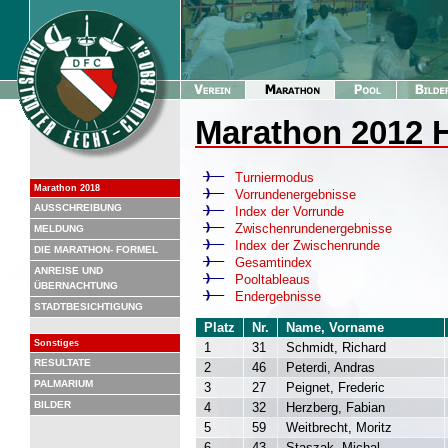
Marathon 2012 
Turniermodus
Marathon 2018
Vorrundenergebnisse
AUSSCHREIBUNG
Index der Vorrunde
Zwischenrundenergebnisse
MELDUNG
Index der Zwischenrunde
DIE MARATHON- FORMEL
Gesamtindex
ANREISE UND
Pooltableaus
ÜBERNACHTUNG
Endergebnisse
STADTBESICHTIGUNG
Platz
Nr.
Name, Vorname
Sonstiges
1
31
Schmidt, Richard
RESULTATE
2
46
Peterdi, Andras
PALMARIUM
3
27
Peignet, Frederic
BILDER
4
32
Herzberg, Fabian
5
59
Weitbrecht, Moritz
6
43
Staszak, Michal