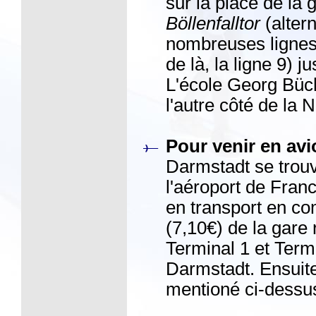
sur la place de la 
Böllenfalltor
(alter
nombreuses lignes 
de là, la ligne 9) j
L'école Georg Büc
l'autre côté de la
Pour venir en avi
Darmstadt se trou
l'aéroport de Francf
en transport en co
(7,10€) de la gare 
Terminal 1 et Termi
Darmstadt. Ensuit
mentioné ci-dessu