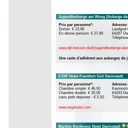
Jugendherberge am Woog (Auberge de 
Prix par personne*:
Adresse:
Dortoir: € 23,90
Landgraf
En demie pension: € 27,90
64287 Da
Téléphon
www.djh-hessen.de/jh/jugendherberge-dar
Une carte d'adhérent aux auberges de j
ETAP Hotel Frankfurt Süd Darmstadt
Prix par personne*:
Adresse:
Chambre simple: € 46,50
Kasinostr
Chambre double: € 30,00
64293 Da
sans petit dejeuner - € 5,50
Téléphon
www.etaphotel.com
Maritim Konferenz Hotel Darmstadt