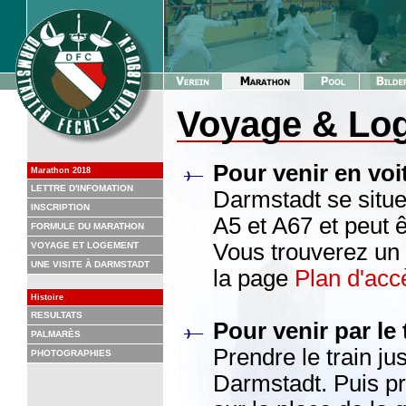
Voyage & Lo
Pour venir en voi
Marathon 2018
LETTRE D'INFOMATION
Darmstadt se situ
INSCRIPTION
A5 et A67 et peut êt
FORMULE DU MARATHON
Vous trouverez un 
VOYAGE ET LOGEMENT
UNE VISITE À DARMSTADT
la page
Plan d'acc
Histoire
RESULTATS
Pour venir par le 
PALMARÈS
Prendre le train ju
PHOTOGRAPHIES
Darmstadt. Puis pr