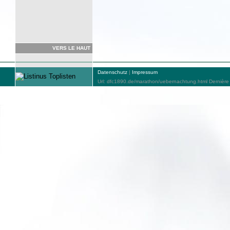
VERS LE HAUT
Datenschutz
|
Impressum
Url: dfc1890.de/marathon/uebernachtung.html Dernière 