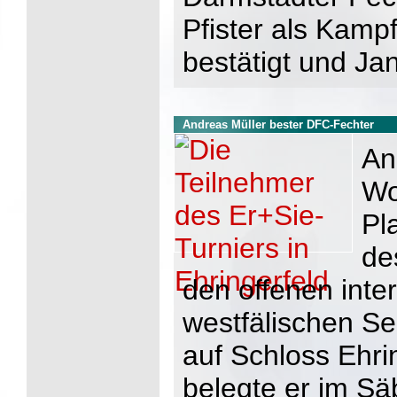
Pfister als Kamp
bestätigt und Ja
Andreas Müller bester DFC-Fechter
An
Wo
Pl
de
den offenen inte
westfälischen Se
auf Schloss Ehri
belegte er im Sä