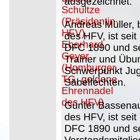
ausgezeichnet.
Andreas Müller,
des HFV, ist seit
DFC 1890 und se
Trainer und Übun
Schwerpunkt Jug
Säbelfechten.
Günter Bassenau
des HFV, ist seit
DFC 1890 und se