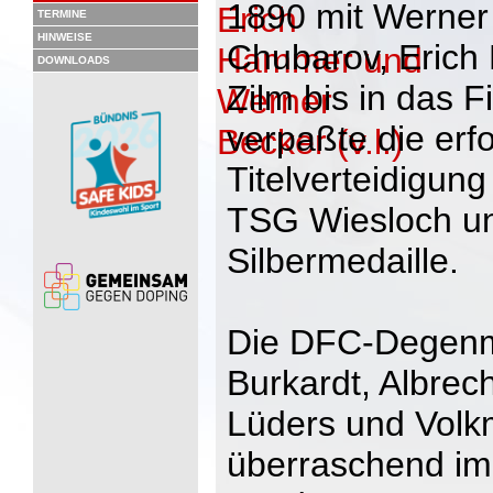
1890 mit Werner 
TERMINE
HINWEISE
Chubarov, Erich
DOWNLOADS
Zilm bis in das F
verpaßte die erf
Titelverteidigung
TSG Wiesloch u
Silbermedaille.
Die DFC-Degenm
Burkardt, Albrech
Lüders und Volk
überraschend im 