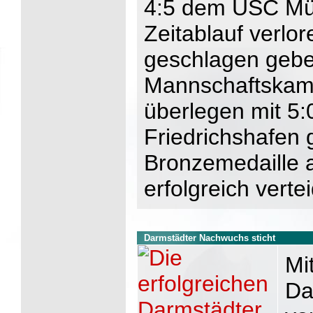
4:5 dem USC Mü
Zeitablauf verlo
geschlagen gebe
Mannschaftskamp
überlegen mit 5
Friedrichshafen
Bronzemedaille 
erfolgreich vertei
Darmstädter Nachwuchs sticht
Mi
Da