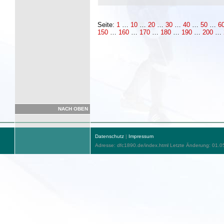
Seite:
1
…
10
…
20
…
30
…
40
…
50
…
6
150
…
160
…
170
…
180
…
190
…
200
…
NACH OBEN
Datenschutz
|
Impressum
Adresse: dfc1890.de/index.html Letzte Änderung: 01.0