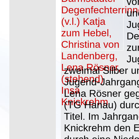
vo
un
Ju
De
zu
Ju
zweimal Silber u
Jugend-Jahrgang
Lena Rösner geg
(TG Hanau) durc
Titel. Im Jahrga
Knickrehm den Ei