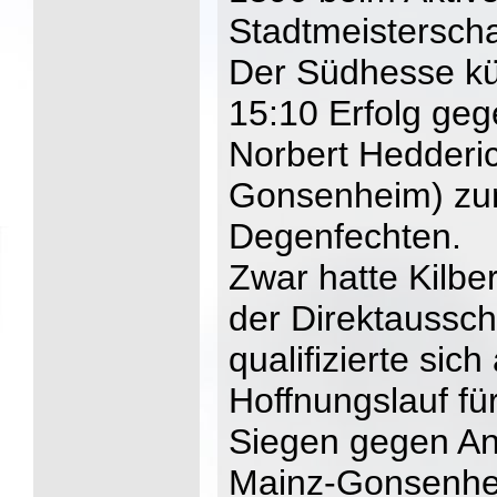
Stadtmeisterscha
Der Südhesse kür
15:10 Erfolg ge
Norbert Hedderi
Gonsenheim) zum
Degenfechten.
Zwar hatte Kilbe
der Direktaussch
qualifizierte sic
Hoffnungslauf für
Siegen gegen A
Mainz-Gonsenhei