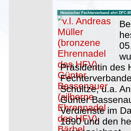
Hessischer Fechterverband ehrt DFC-Mi
Be
he
05
wu
Präsidentin des
Fechterverbande
Schultze, u.a. A
Günter Bassenaue
Verdienste im D
1890 und den he