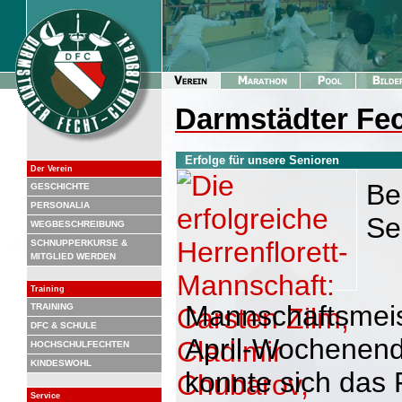
Darmstädter Fec
Erfolge für unsere Senioren
Der Verein
Be
GESCHICHTE
PERSONALIA
Se
WEGBESCHREIBUNG
SCHNUPPERKURSE &
MITGLIED WERDEN
Training
Mannschaftsmeis
TRAINING
DFC & SCHULE
April-Wochenend
HOCHSCHULFECHTEN
KINDESWOHL
konnte sich das
Service