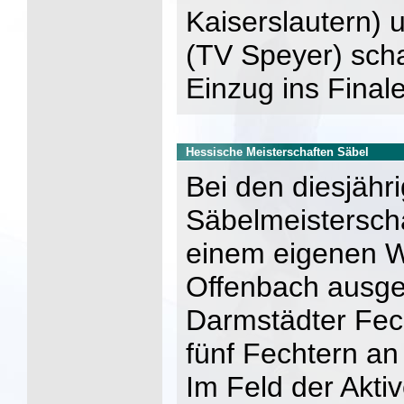
Kaiserslautern) 
(TV Speyer) scha
Einzug ins Finale
Hessische Meisterschaften Säbel
Bei den diesjähr
Säbelmeisterscha
einem eigenen 
Offenbach ausge
Darmstädter Fech
fünf Fechtern an
Im Feld der Akti