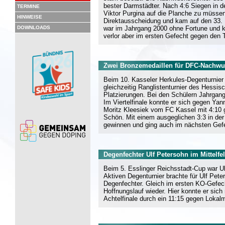
bester Darmstädter. Nach 4:6 Siegen in d
TERMINE
Viktor Purgina auf die Planche zu müssen
HINWEISE
Direktausscheidung und kam auf den 33.
DOWNLOADS
war im Jahrgang 2000 ohne Fortune und k
verlor aber im ersten Gefecht gegen den 
Zwei Bronzemedaillen für DFC-Nachwu
Beim 10. Kasseler Herkules-Degenturnier 
gleichzeitig Ranglistenturnier des Hessi
Platzierungen. Bei den Schülern Jahrgang
Im Viertelfinale konnte er sich gegen Ya
Moritz Kleesiek vom FC Kassel mit 4:10 
Schön. Mit einem ausgeglichen 3:3 in der
gewinnen und ging auch im nächsten Gefe
Degenfechter Ulf Petersohn im Mittelfe
Beim 5. Esslinger Reichsstadt-Cup war 
Aktiven Degenturnier brachte für Ulf Pete
Degenfechter. Gleich im ersten KO-Gefec
Hoffnungslauf wieder. Hier konnte er si
Achtelfinale durch ein 11:15 gegen Loka