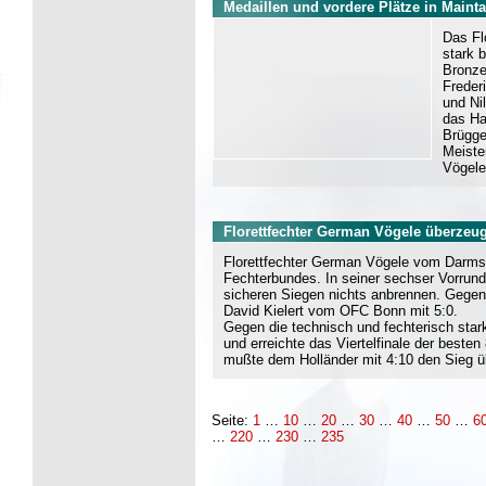
Medaillen und vordere Plätze in Mainta
Das Fl
stark 
Bronze
Freder
und Ni
das Ha
Brügge
Meiste
Vögele
Florettfechter German Vögele überzeug
Florettfechter German Vögele vom Darmstä
Fechterbundes. In seiner sechser Vorrund
sicheren Siegen nichts anbrennen. Gegen
David Kielert vom OFC Bonn mit 5:0.
Gegen die technisch und fechterisch sta
und erreichte das Viertelfinale der beste
mußte dem Holländer mit 4:10 den Sieg ü
Seite:
1
…
10
…
20
…
30
…
40
…
50
…
6
…
220
…
230
…
235