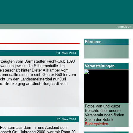
anmelden
Förderer
23. März 2014
erzeugten vom Darmstädter Fecht-Club 1890
wannen jeweils die Silbermedaille. Im
Veranstaltungen
eisterschaft hinter Dieter Allkämper vom
emedaille sicherte sich Günter Brähler vom
ht um den Landesmeistertitel nur Juri
. Bronze ging an Ulrich Burghardt vom
Fotos von und kurze
Berichte über unsere
Veranstaltungen finden
Sie in der Rubrik
17. März 2014
Bildergalerien
.
t Fechtern aus dem In- und Ausland sehr
Janosch Ott, Jahrgang 2000, war mit Rang 20