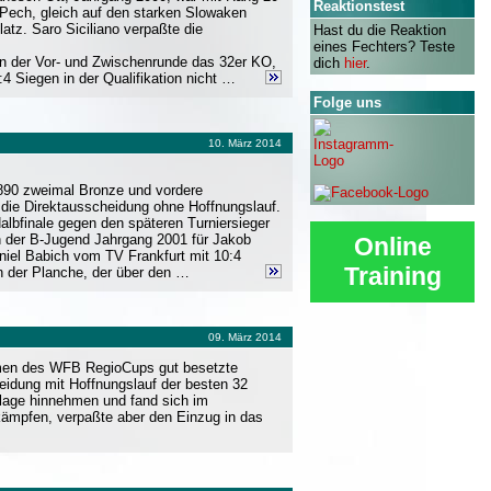
Reaktionstest
s Pech, gleich auf den starken Slowaken
atz. Saro Siciliano verpaßte die
Hast du die Reaktion
eines Fechters? Teste
n der Vor- und Zwischenrunde das 32er KO,
dich
hier
.
 Siegen in der Qualifikation nicht …
Folge uns
10. März 2014
1890 zweimal Bronze und vordere
 die Direktausscheidung ohne Hoffnungslauf.
albfinale gegen den späteren Turniersieger
n der B-Jugend Jahrgang 2001 für Jakob
Online
niel Babich vom TV Frankfurt mit 10:4
Training
n der Planche, der über den …
09. März 2014
hmen des WFB RegioCups gut besetzte
heidung mit Hoffnungslauf der besten 32
rlage hinnehmen und fand sich im
kämpfen, verpaßte aber den Einzug in das