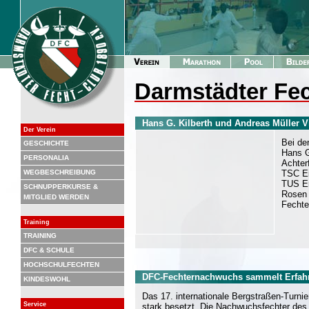
Darmstädter Fec
Hans G. Kilberth und Andreas Müller V
Der Verein
Bei de
GESCHICHTE
Hans G
PERSONALIA
Achter
WEGBESCHREIBUNG
TSC Ei
TUS Er
SCHNUPPERKURSE &
Rosen 
MITGLIED WERDEN
Fechte
Training
TRAINING
DFC & SCHULE
HOCHSCHULFECHTEN
DFC-Fechternachwuchs sammelt Erfah
KINDESWOHL
Das 17. internationale Bergstraßen-Turni
Service
stark besetzt. Die Nachwuchsfechter des 