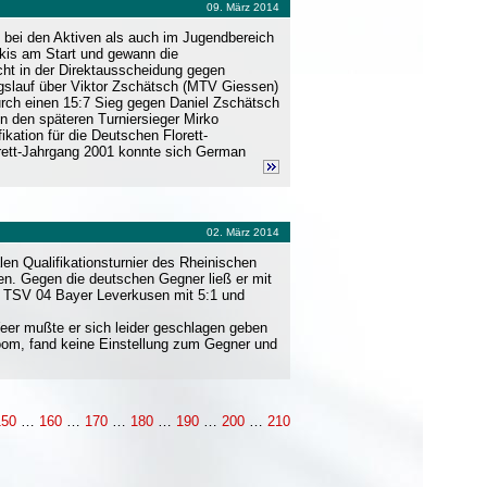
09. März 2014
 bei den Aktiven als auch im Jugendbereich
rkis am Start und gewann die
cht in der Direktausscheidung gegen
gslauf über Viktor Zschätsch (MTV Giessen)
 durch einen 15:7 Sieg gegen Daniel Zschätsch
en den späteren Turniersieger Mirko
kation für die Deutschen Florett-
rett-Jahrgang 2001 konnte sich German
02. März 2014
en Qualifikationsturnier des Rheinischen
ren. Gegen die deutschen Gegner ließ er mit
m TSV 04 Bayer Leverkusen mit 5:1 und
er mußte er sich leider geschlagen geben
thoom, fand keine Einstellung zum Gegner und
150
…
160
…
170
…
180
…
190
…
200
…
210