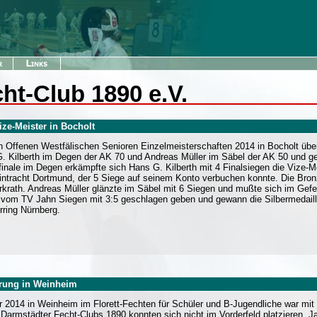
ht-Club 1890 e.V.
ize-Meister in Bocholt
n Offenen Westfälischen Senioren Einzelmeisterschaften 2014 in Bocholt üb
. Kilberth im Degen der AK 70 und Andreas Müller im Säbel der AK 50 und ge
finale im Degen erkämpfte sich Hans G. Kilberth mit 4 Finalsiegen die Vize-M
ntracht Dortmund, der 5 Siege auf seinem Konto verbuchen konnte. Die Bronz
krath. Andreas Müller glänzte im Säbel mit 6 Siegen und mußte sich im Gefec
vom TV Jahn Siegen mit 3:5 geschlagen geben und gewann die Silbermedaille
rring Nürnberg.
rung in Weinheim
er 2014 in Weinheim im Florett-Fechten für Schüler und B-Jugendliche war mi
Darmstädter Fecht-Clubs 1890 konnten sich nicht im Vorderfeld platzieren. 