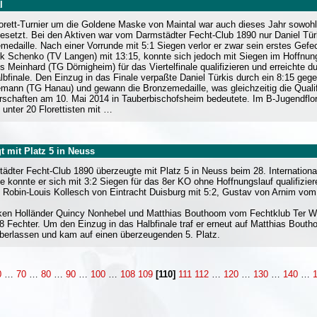
l
orett-Turnier um die Goldene Maske von Maintal war auch dieses Jahr sowohl
besetzt. Bei den Aktiven war vom Darmstädter Fecht-Club 1890 nur Daniel Tü
medaille. Nach einer Vorrunde mit 5:1 Siegen verlor er zwar sein erstes Gefe
ik Schenko (TV Langen) mit 13:15, konnte sich jedoch mit Siegen im Hoffnun
ls Meinhard (TG Dörnigheim) für das Viertelfinale qualifizieren und erreichte
lbfinale. Den Einzug in das Finale verpaßte Daniel Türkis durch ein 8:15 geg
mann (TG Hanau) und gewann die Bronzemedaille, was gleichzeitig die Qualifi
rschaften am 10. Mai 2014 in Tauberbischofsheim bedeutete. Im B-Jugendflo
 unter 20 Florettisten mit …
t mit Platz 5 in Neuss
dter Fecht-Club 1890 überzeugte mit Platz 5 in Neuss beim 28. International
e konnte er sich mit 3:2 Siegen für das 8er KO ohne Hoffnungslauf qualifizie
 Robin-Louis Kollesch von Eintracht Duisburg mit 5:2, Gustav von Arnim vo
rken Holländer Quincy Nonhebel und Matthias Bouthoom vom Fechtklub Ter We
n 8 Fechter. Um den Einzug in das Halbfinale traf er erneut auf Matthias Bou
berlassen und kam auf einen überzeugenden 5. Platz.
0
…
70
…
80
…
90
…
100
…
108
109
[110]
111
112
…
120
…
130
…
140
…