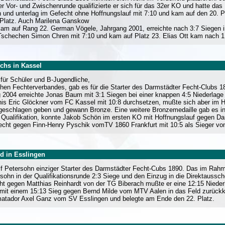
er Vor- und Zwischenrunde qualifizierte er sich für das 32er KO und hatte da
 und unterlag im Gefecht ohne Hoffnungslauf mit 7:10 und kam auf den 20. Pl
 Platz. Auch Marilena Ganskow
am auf Rang 22. German Vögele, Jahrgang 2001, erreichte nach 3:7 Siegen i
Tschechen Simon Chren mit 7:10 und kam auf Platz 23. Elias Ott kam nach 1:4
chs in Kassel
für Schüler und B-Jugendliche,
schen Fechterverbandes, gab es für die Starter des Darmstädter Fecht-Clubs 
 2004 erreichte Jonas Baum mit 3:1 Siegen bei einer knappen 4:5 Niederlage
nnis Eric Glöckner vom FC Kassel mit 10:8 durchsetzen, mußte sich aber im H
geschlagen geben und gewann Bronze. Eine weitere Bronzemedaille gab es i
 Qualifikation, konnte Jakob Schön im ersten KO mit Hoffnungslauf gegen Da
cht gegen Finn-Henry Pyschik vomTV 1860 Frankfurt mit 10:5 als Sieger vo
ld in Esslingen
Ulf Petersohn einziger Starter des Darmstädter Fecht-Cubs 1890. Das im Ra
rsohn in der Qualifikationsrunde 2:3 Siege und den Einzug in die Direktaussc
ht gegen Matthias Reinhardt von der TG Biberach mußte er eine 12:15 Niede
ch mit einem 15:13 Sieg gegen Bernd Milde vom MTV Aalen in das Feld zurück
lmatador Axel Ganz vom SV Esslingen und belegte am Ende den 22. Platz.