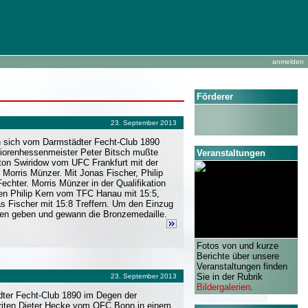
anmelden
Förderer
23. September 2013
en sich vom Darmstädter Fecht-Club 1890
uniorenhessenmeister Peter Bitsch mußte
Veranstaltungen
ton Swiridow vom UFC Frankfurt mit der
e Morris Münzer. Mit Jonas Fischer, Philip
chter. Morris Münzer in der Qualifikation
gen Philip Kern vom TFC Hanau mit 15:5,
s Fischer mit 15:8 Treffern. Um den Einzug
gen geben und gewann die Bronzemedaille.
Fotos von und kurze
Berichte über unsere
Veranstaltungen finden
Sie in der Rubrik
23. September 2013
Bildergalerien
.
dter Fecht-Club 1890 im Degen der
voriten Dieter Hecke vom OFC Bonn in einem