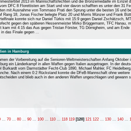
meistertitel 2013 im Mannschaftsfechten und die Bronzemedaille im Einzel d
vom DFC 8 Florettisten am Start und vier davon schafften es unter den 31 Fec
ten mit Ausnahme von Tommaso Prati den Sprung unter die besten 16 und b
f Rang 18, Jonas Fischer belegte Platz 20 und Morris Münzer und Frank Bütt
rtelfinale konnte sich nur Daniel Türkis mit 15:9 gegen Daniel Zschätzsch, MT
efecht gegen den späteren Hessenmeister Mirko Brüggemann, TFC Hanau, mit 
t kam mit 4:15 das Aus gegen Tristan Förster, TG Dörnigheim, und am Ende 
 in das Finale gegen …
lien in Hamburg
men der Vorbereitung auf die Senioren-Weltmeisterschaften Anfang Oktober in
burg ein Länderkampf in allen Waffen gegen Italien ausgetragen. In der de
l Burkardt vom Darmstädter Fecht-Club 1890, Michael Mahler, FC Heidelberg,
anche. Nach einem 0:2 Rückstand konnte die DFeB-Mannschaft ohne weitere N
ntscheiden und blieb auch in den anderen Waffen ungeschlagen und gewann 
0
…
70
…
80
…
90
…
100
…
110
…
118
119
[120]
121
122
…
130
…
140
…