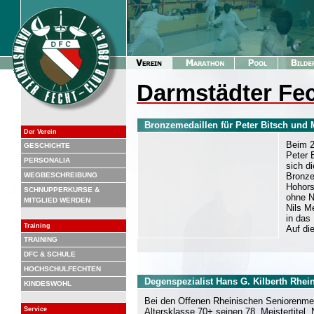
Darmstädter Fec
Bronzemedaillen für Peter Bitsch und 
Der Verein
Beim 2
GESCHICHTE
Peter 
PERSONALIA
sich d
WEGBESCHREIBUNG
Bronze
Hohors
SCHNUPPERKURSE &
ohne N
MITGLIED WERDEN
Nils M
in das
Training
Auf di
TRAINING
DFC & SCHULE
HOCHSCHULFECHTEN
Degenspezialist Hans G. Kilberth Rhei
KINDESWOHL
Bei den Offenen Rheinischen Seniorenmei
Service
Altersklasse 70+ seinen 78. Meistertitel