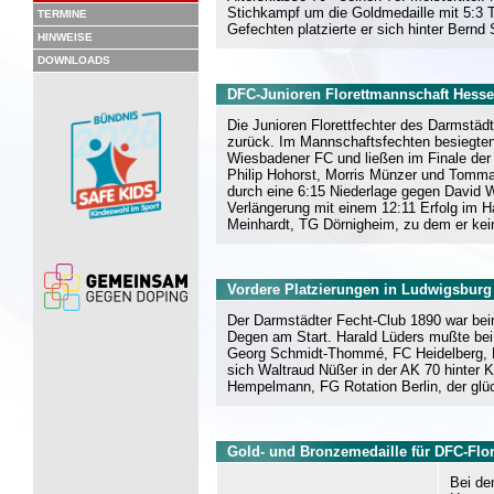
Stichkampf um die Goldmedaille mit 5:3 T
TERMINE
Gefechten platzierte er sich hinter Bern
HINWEISE
DOWNLOADS
DFC-Junioren Florettmannschaft Hesse
Die Junioren Florettfechter des Darmstäd
zurück. Im Mannschaftsfechten besiegten 
Wiesbadener FC und ließen im Finale der
Philip Hohorst, Morris Münzer und Tommas
durch eine 6:15 Niederlage gegen David W
Verlängerung mit einem 12:11 Erfolg im H
Meinhardt, TG Dörnigheim, zu dem er kei
Vordere Platzierungen in Ludwigsburg
Der Darmstädter Fecht-Club 1890 war bei
Degen am Start. Harald Lüders mußte bei 
Georg Schmidt-Thommé, FC Heidelberg, Fre
sich Waltraud Nüßer in der AK 70 hinter 
Hempelmann, FG Rotation Berlin, der glüc
Gold- und Bronzemedaille für DFC-Flore
Bei de