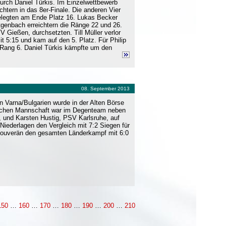
urch Daniel Türkis. Im Einzelwettbewerb
htern in das 8er-Finale. Die anderen Vier
elegten am Ende Platz 16. Lukas Becker
genbach erreichtern die Ränge 22 und 26.
V Gießen, durchsetzten. Till Müller verlor
5:15 und kam auf den 5. Platz. Für Philip
Rang 6. Daniel Türkis kämpfte um den
08. September 2013
 Varna/Bulgarien wurde in der Alten Börse
utschen Mannschaft war im Degenteam neben
 und Karsten Hustig, PSV Karlsruhe, auf
iederlagen den Vergleich mit 7:2 Siegen für
souverän den gesamten Länderkampf mit 6:0
150
…
160
…
170
…
180
…
190
…
200
…
210