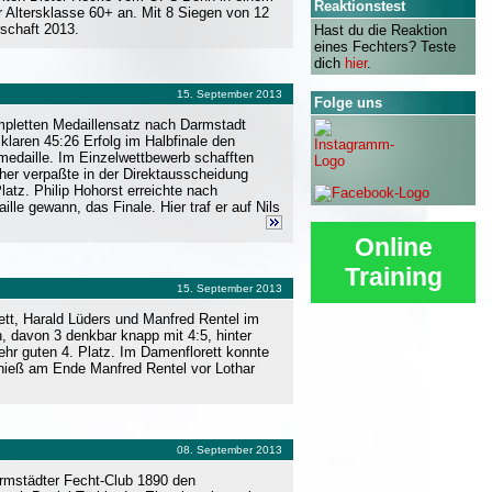
Reaktionstest
r Altersklasse 60+ an. Mit 8 Siegen von 12
schaft 2013.
Hast du die Reaktion
eines Fechters? Teste
dich
hier
.
15. September 2013
Folge uns
ompletten Medaillensatz nach Darmstadt
laren 45:26 Erfolg im Halbfinale den
edaille. Im Einzelwettbewerb schafften
her verpaßte in der Direktausscheidung
tz. Philip Hohorst erreichte nach
e gewann, das Finale. Hier traf er auf Nils
Online
Training
15. September 2013
tt, Harald Lüders und Manfred Rentel im
, davon 3 denkbar knapp mit 4:5, hinter
hr guten 4. Platz. Im Damenflorett konnte
 hieß am Ende Manfred Rentel vor Lothar
08. September 2013
armstädter Fecht-Club 1890 den