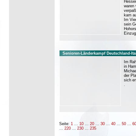
Hessen
waren 
verpaß
kam au
Im Vie
sein G
Hohors
Einzug
Senioren-Länderkampf Deutschland-Ita
Im Rah
in Ham
Michae
der Pl
sich e
.
Seite:
1
…
10
…
20
…
30
…
40
…
50
…
6
…
220
…
230
…
235