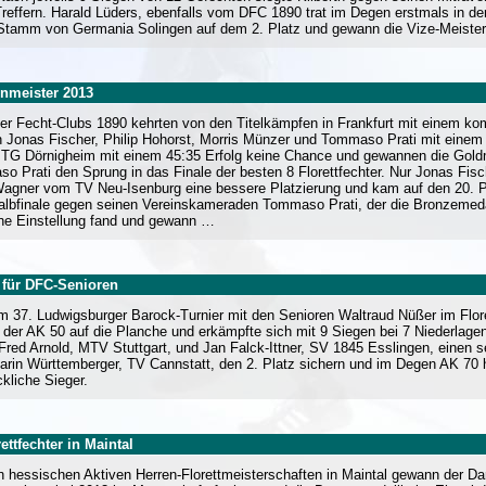
reffern. Harald Lüders, ebenfalls vom DFC 1890 trat im Degen erstmals in de
d Stamm von Germania Solingen auf dem 2. Platz und gewann die Vize-Meister
nmeister 2013
ter Fecht-Clubs 1890 kehrten von den Titelkämpfen in Frankfurt mit einem k
Jonas Fischer, Philip Hohorst, Morris Münzer und Tommaso Prati mit einem k
 TG Dörnigheim mit einem 45:35 Erfolg keine Chance und gewannen die Goldm
o Prati den Sprung in das Finale der besten 8 Florettfechter. Nur Jonas Fisc
agner vom TV Neu-Isenburg eine bessere Platzierung und kam auf den 20. Pla
albfinale gegen seinen Vereinskameraden Tommaso Prati, der die Bronzemedaill
ne Einstellung fand und gewann …
 für DFC-Senioren
m 37. Ludwigsburger Barock-Turnier mit den Senioren Waltraud Nüßer im Flore
der AK 50 auf die Planche und erkämpfte sich mit 9 Siegen bei 7 Niederlagen
d Arnold, MTV Stuttgart, und Jan Falck-Ittner, SV 1845 Esslingen, einen se
Karin Württemberger, TV Cannstatt, den 2. Platz sichern und im Degen AK 70
kliche Sieger.
ttfechter in Maintal
n hessischen Aktiven Herren-Florettmeisterschaften in Maintal gewann der D