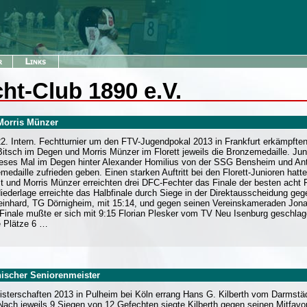
ht-Club 1890 e.V.
Morris Münzer
2. Intern. Fechtturnier um den FTV-Jugendpokal 2013 in Frankfurt erkämpft
Bitsch im Degen und Morris Münzer im Florett jeweils die Bronzemedaille. J
ieses Mal im Degen hinter Alexander Homilius von der SSG Bensheim und An
medaille zufrieden geben. Einen starken Auftritt bei den Florett-Junioren hatt
t und Morris Münzer erreichten drei DFC-Fechter das Finale der besten acht Fe
iederlage erreichte das Halbfinale durch Siege in der Direktausscheidung ge
einhard, TG Dörnigheim, mit 15:14, und gegen seinen Vereinskameraden Jona
 Finale mußte er sich mit 9:15 Florian Plesker vom TV Neu Isenburg geschla
e Plätze 6 …
nischer Seniorenmeister
sterschaften 2013 in Pulheim bei Köln errang Hans G. Kilberth vom Darmstä
. Nach jeweils 9 Siegen von 12 Gefechten siegte Kilberth gegen seinen Mitfa