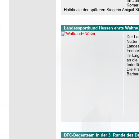
Im Jah
Körner
Halbfinale der späteren Siegerin Abigail
Landessportbund Hessen ehrte Waltra
Der La
Nüßer 
Landes
Fechte
ihr En
an die
federf
Die Pr
Barbar
DFC-Degenteam in der 3. Runde des D