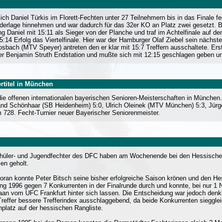
ich Daniel Türkis im Florett-Fechten unter 27 Teilnehmern bis in das Finale f
derlage hinnehmen und war dadurch für das 32er KO an Platz zwei gesetzt. 
 Daniel mit 15:11 als Sieger von der Planche und traf im Achtelfinale auf de
14 Erfolg das Viertelfinale. Hier war der Hamburger Olaf Ziebel sein nächst
bach (MTV Speyer) antreten den er klar mit 15:7 Treffern ausschaltete. Erst
 Benjamin Struth Endstation und mußte sich mit 12:15 geschlagen geben und
ertitel in München
e offenen internationalen bayerischen Senioren-Meisterschaften in München.
nd Schönhaar (SB Heidenheim) 5:0, Ulrich Oleinek (MTV München) 5:3, Jürge
 728. Fecht-Turnier neuer Bayerischer Seniorenmeister.
hüler- und Jugendfechter des DFC haben am Wochenende bei den Hessischen
len geholt.
voran konnte Peter Bitsch seine bisher erfolgreiche Saison krönen und den Hes
ng 1996 gegen 7 Konkurrenten in der Finalrunde durch und konnte, bei nur 1 
aan vom UFC Frankfurt hinter sich lassen. Die Entscheidung war jedoch den
Treffer bessere Trefferindex ausschlaggebend, da beide Konkurrenten siegglei
nplatz auf der hessischen Rangliste.