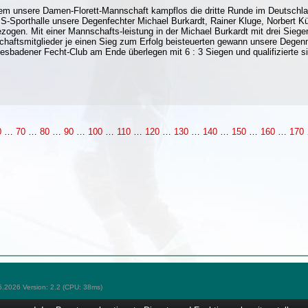
m unsere Damen-Florett-Mannschaft kampflos die dritte Runde im Deutschlan
S-Sporthalle unsere Degenfechter Michael Burkardt, Rainer Kluge, Norbert
zogen. Mit einer Mannschafts-leistung in der Michael Burkardt mit drei Siege
haftsmitglieder je einen Sieg zum Erfolg beisteuerten gewann unsere Degen
esbadener Fecht-Club am Ende überlegen mit 6 : 3 Siegen und qualifizierte s
0
…
70
…
80
…
90
…
100
…
110
…
120
…
130
…
140
…
150
…
160
…
170
5.2026 Version: 2.2 (CPU: 38ms)