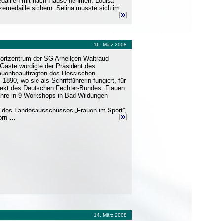
edaillen mit nach Hause nehmen. Louisa
nzemedaille sichern. Selina musste sich im
16. März 2008
ortzentrum der SG Arheilgen Waltraud
Gäste würdigte der Präsident des
Frauenbeauftragten des Hessischen
90, wo sie als Schriftführerin fungiert, für
ojekt des Deutschen Fechter-Bundes „Frauen
ahre in 9 Workshops in Bad Wildungen
de des Landesausschusses „Frauen im Sport”,
porn …
14. März 2008