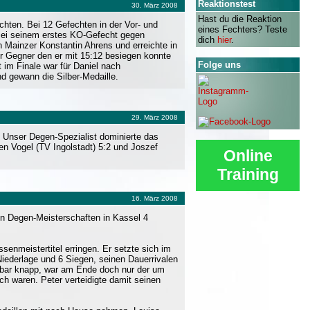
Reaktionstest
30. März 2008
Hast du die Reaktion
echten. Bei 12 Gefechten in der Vor- und
eines Fechters? Teste
Bei seinem erstes KO-Gefecht gegen
dich
hier
.
n Mainzer Konstantin Ahrens und erreichte in
er Gegner den er mit 15:12 besiegen konnte
Folge uns
 im Finale war für Daniel nach
 gewann die Silber-Medaille.
29. März 2008
 Unser Degen-Spezialist dominierte das
n Vogel (TV Ingolstadt) 5:2 und Joszef
Online
Training
16. März 2008
 Degen-Meisterschaften in Kassel 4
senmeistertitel erringen. Er setzte sich im
Niederlage und 6 Siegen, seinen Dauerrivalen
kbar knapp, war am Ende doch nur der um
ch waren. Peter verteidigte damit seinen