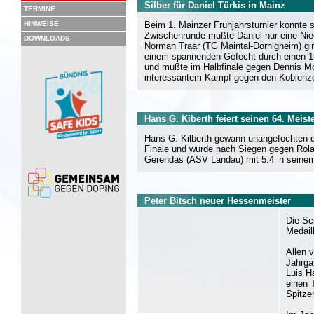
Silber für Daniel Türkis in Mainz
TERMINE
HINWEISE
Beim 1. Mainzer Frühjahrsturnier konnte s
Zwischenrunde mußte Daniel nur eine Nie
DOWNLOADS
Norman Traar (TG Maintal-Dörnigheim) ging
einem spannenden Gefecht durch einen 15:
und mußte im Halbfinale gegen Dennis Mos
interessantem Kampf gegen den Koblenzer
Hans G. Kiberth feiert seinen 64. Meist
Hans G. Kilberth gewann unangefochten di
Finale und wurde nach Siegen gegen Rola
Gerendas (ASV Landau) mit 5:4 in seinem
Peter Bitsch neuer Hessenmeister
Die Sc
Medail
Allen 
Jahrga
Luis H
einen 
Spitze