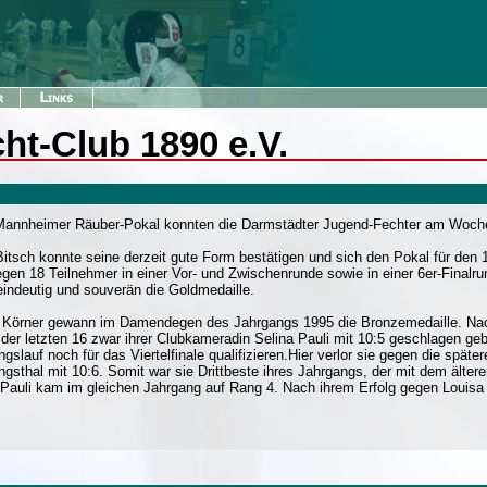
ht-Club 1890 e.V.
annheimer Räuber-Pokal konnten die Darmstädter Jugend-Fechter am Woche
Bitsch konnte seine derzeit gute Form bestätigen und sich den Pokal für den 
egen 18 Teilnehmer in einer Vor- und Zwischenrunde sowie in einer 6er-Final
eindeutig und souverän die Goldmedaille.
 Körner gewann im Damendegen des Jahrgangs 1995 die Bronzemedaille. Nach
der letzten 16 zwar ihrer Clubkameradin Selina Pauli mit 10:5 geschlagen ge
ngslauf noch für das Viertelfinale qualifizieren.Hier verlor sie gegen die spä
ngsthal mit 10:6. Somit war sie Drittbeste ihres Jahrgangs, der mit dem äl
 Pauli kam im gleichen Jahrgang auf Rang 4. Nach ihrem Erfolg gegen Louisa 