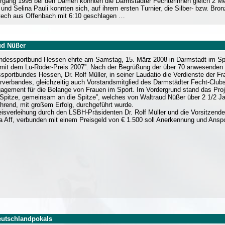
rgang 1995 bei den Damen konnten die Darmstädter Fechterinnen gleich 2 M
 und Selina Pauli konnten sich, auf ihrem ersten Turnier, die Silber- bzw. Bro
 Stech aus Offenbach mit 6:10 geschlagen …
ud Nüßer
ndessportbund Hessen ehrte am Samstag, 15. März 2008 in Darmstadt im Sp
mit dem Lu-Röder-Preis 2007”. Nach der Begrüßung der über 70 anwesenden 
sportbundes Hessen, Dr. Rolf Müller, in seiner Laudatio die Verdienste der 
rverbandes, gleichzeitig auch Vorstandsmitglied des Darmstädter Fecht-Clubs 18
gagement für die Belange von Frauen im Sport. Im Vordergrund stand das Pr
 Spitze, gemeinsam an die Spitze”, welches von Waltraud Nüßer über 2 1/2 J
ührend, mit großem Erfolg, durchgeführt wurde.
eisverleihung durch den LSBH-Präsidenten Dr. Rolf Müller und die Vorsitzen
a Aff, verbunden mit einem Preisgeld von € 1.500 soll Anerkennung und Ans
eutschlandpokals