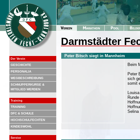
Darmstädter Fec
Peter Bitsch siegt in Mannheim
Der Verein
Beim M
GESCHICHTE
PERSONALIA
Peter 
WEGBESCHREIBUNG
sich g
somit 
SCHNUPPERKURSE &
MITGLIED WERDEN
Louisa
Runde 
Training
Hoffnu
Hoffnu
TRAINING
Selina
DFC & SCHULE
HOCHSCHULFECHTEN
KINDESWOHL
Service