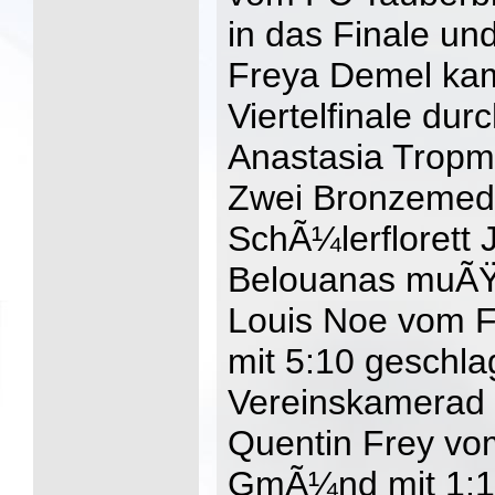
in das Finale u
Freya Demel ka
Viertelfinale dur
Anastasia Tropma
Zwei Bronzemeda
SchÃ¼lerflorett
Belouanas muÃŸt
Louis Noe vom F
mit 5:10 geschl
Vereinskamerad 
Quentin Frey v
GmÃ¼nd mit 1:10