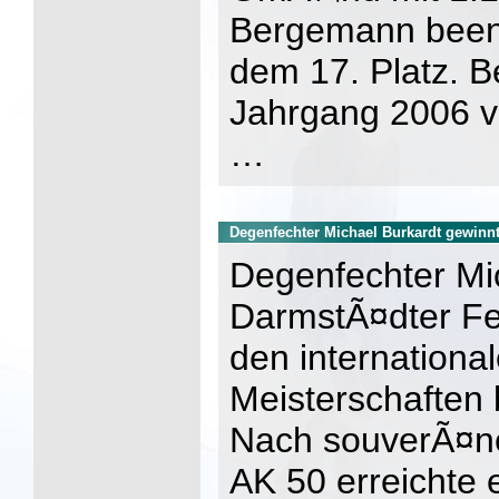
Bergemann beend
dem 17. Platz. 
Jahrgang 2006 ve
…
Degenfechter Michael Burkardt gewinnt
Degenfechter Mi
DarmstÃ¤dter Fe
den internationa
Meisterschaften 
Nach souverÃ¤ner
AK 50 erreichte