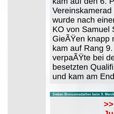
kam auf den 6. P
Vereinskamerad
wurde nach einer
KO von Samuel 
GieÃŸen knapp m
kam auf Rang 9.
verpaÃŸte bei de
besetzten Qualif
und kam am Ende
Sieben Bronzemedaillen beim 9. Merc
>>
Ju