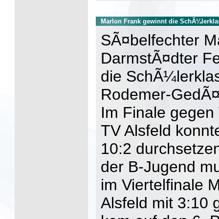
Marlon Frank gewinnt die SchÃ¼lerklas
SÃ¤belfechter M
DarmstÃ¤dter Fe
die SchÃ¼lerklas
Rodemer-GedÃ¤cht
Im Finale gege
TV Alsfeld konnt
10:2 durchsetze
der B-Jugend muÃ
im Viertelfinale
Alsfeld mit 3:10