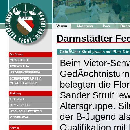
Darmstädter Fec
GebrÃ¼der Struif jeweils auf Platz 6 in
Der Verein
Beim Victor-Sch
GESCHICHTE
PERSONALIA
GedÃ¤chtnisturni
WEGBESCHREIBUNG
SCHNUPPERKURSE &
belegten die Flor
MITGLIED WERDEN
Sander Struif jewe
Training
TRAINING
Altersgruppe. Sil
DFC & SCHULE
HOCHSCHULFECHTEN
der B-Jugend als 
KINDESWOHL
Qualifikation mit 
Service