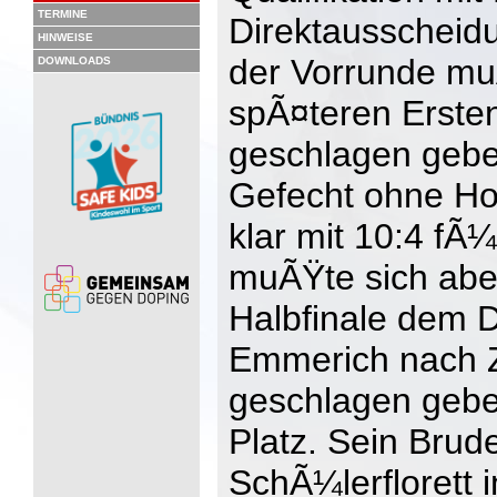
TERMINE
Direktausscheidu
HINWEISE
der Vorrunde mu
DOWNLOADS
spÃ¤teren Ersten
geschlagen gebe
Gefecht ohne Ho
klar mit 10:4 fÃ¼
muÃŸte sich abe
Halbfinale dem 
Emmerich nach Ze
geschlagen gebe
Platz. Sein Brud
SchÃ¼lerflorett 