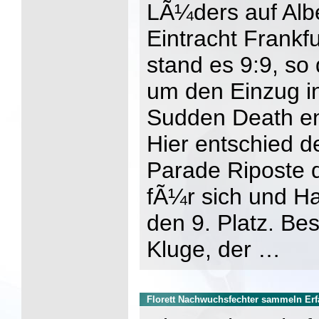
LÃ¼ders auf Alb
Eintracht Frankfu
stand es 9:9, so
um den Einzug in
Sudden Death e
Hier entschied de
Parade Riposte d
fÃ¼r sich und H
den 9. Platz. Be
Kluge, der …
Florett Nachwuchsfechter sammeln Erf