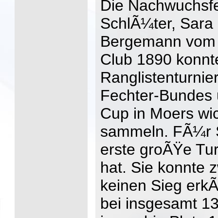
Die Nachwuchsfe
SchlÃ¼ter, Sara
Bergemann vom 
Club 1890 konnt
Ranglistenturnie
Fechter-Bundes
Cup in Moers wi
sammeln. FÃ¼r 
erste groÃŸe Tur
hat. Sie konnte z
keinen Sieg erkÃ
bei insgesamt 1