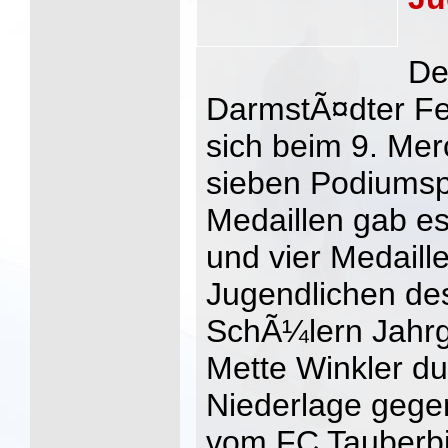
De
DarmstÃ¤dter Fe
sich beim 9. Me
sieben Podiumspl
Medaillen gab e
und vier Medaill
Jugendlichen de
SchÃ¼lern Jahr
Mette Winkler du
Niederlage gege
vom FC Tauberbi