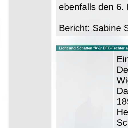
ebenfalls den 6. 
Bericht: Sabine S
Licht und Schatten fÃ¼r DFC-Fechter
Ei
De
Wi
Da
18
He
Sc