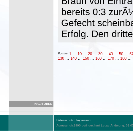
Braun von Eintra
bereits 0:3 zurÃ
Gefecht scheinb
Erfolg. Den drit
Seite:
1
…
10
…
20
…
30
…
40
…
50
…
5
130
…
140
…
150
…
160
…
170
…
180
…
NACH OBEN
Datenschutz
|
Impressum
Adresse: dfc1890.de/index.html Letzte Änderung: 01.0