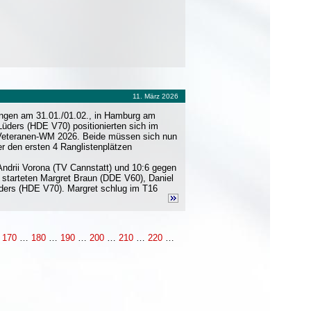
11. März 2026
slingen am 31.01./01.02., in Hamburg am
Lüders (HDE V70) positionierten sich im
ie Veteranen-WM 2026. Beide müssen sich nun
r den ersten 4 Ranglistenplätzen
Andrii Vorona (TV Cannstatt) und 10:6 gegen
n starteten Margret Braun (DDE V60), Daniel
ders (HDE V70). Margret schlug im T16
…
170
…
180
…
190
…
200
…
210
…
220
…