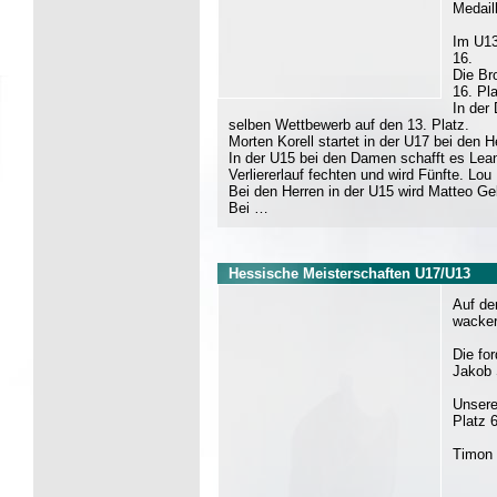
Medail
Im U13
16.
Die Br
16. Pla
In der
selben Wettbewerb auf den 13. Platz.
Morten Korell startet in der U17 bei den H
In der U15 bei den Damen schafft es Lea
Verliererlauf fechten und wird Fünfte. Lou
Bei den Herren in der U15 wird Matteo Ge
Bei …
Hessische Meisterschaften U17/U13
Auf de
wacker
Die fo
Jakob 
Unsere
Platz 6
Timon K