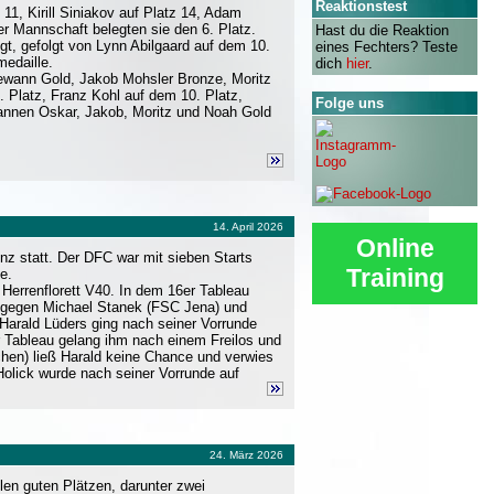
Reaktionstest
1, Kirill Siniakov auf Platz 14, Adam
er Mannschaft belegten sie den 6. Platz.
Hast du die Reaktion
gt, gefolgt von Lynn Abilgaard auf dem 10.
eines Fechters? Teste
medaille.
dich
hier
.
gewann Gold, Jakob Mohsler Bronze, Moritz
 Platz, Franz Kohl auf dem 10. Platz,
Folge uns
wannen Oskar, Jakob, Moritz und Noah Gold
14. April 2026
Online
nz statt. Der DFC war mit sieben Starts
Training
e.
 Herrenflorett V40. In dem 16er Tableau
10 gegen Michael Stanek (FSC Jena) und
Harald Lüders ging nach seiner Vorrunde
r Tableau gelang ihm nach einem Freilos und
chen) ließ Harald keine Chance und verwies
 Holick wurde nach seiner Vorrunde auf
24. März 2026
en guten Plätzen, darunter zwei