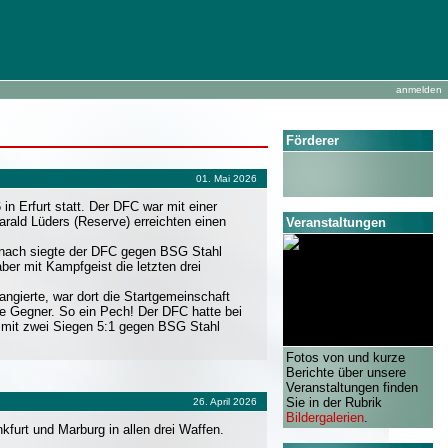
anmelden
Förderer
01. Mai 2026
n Erfurt statt. Der DFC war mit einer
rald Lüders (Reserve) erreichten einen
Veranstaltungen
anach siegte der DFC gegen BSG Stahl
r mit Kampfgeist die letzten drei
angierte, war dort die Startgemeinschaft
e Gegner. So ein Pech! Der DFC hatte bei
 mit zwei Siegen 5:1 gegen BSG Stahl
Fotos von und kurze
Berichte über unsere
Veranstaltungen finden
Sie in der Rubrik
26. April 2026
Bildergalerien
.
urt und Marburg in allen drei Waffen.