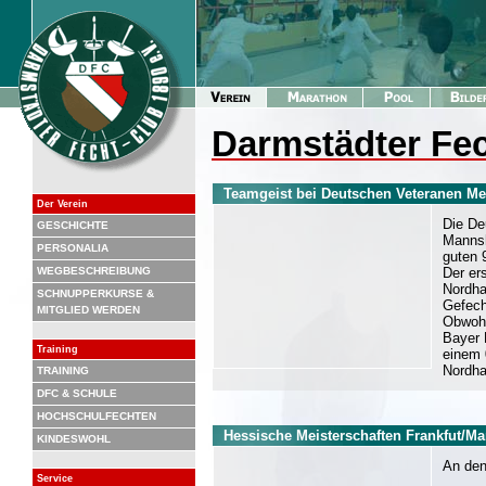
Darmstädter Fec
Teamgeist bei Deutschen Veteranen Me
Der Verein
Die De
GESCHICHTE
Mannsh
PERSONALIA
guten 9
WEGBESCHREIBUNG
Der er
Nordha
SCHNUPPERKURSE &
Gefech
MITGLIED WERDEN
Obwohl
Bayer 
Training
einem 
Nordha
TRAINING
DFC & SCHULE
HOCHSCHULFECHTEN
Hessische Meisterschaften Frankfut/M
KINDESWOHL
An den
Service