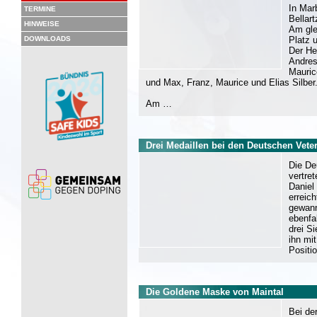
In Mar
TERMINE
Bellar
HINWEISE
Am gle
DOWNLOADS
Platz 
Der He
Andres
Mauric
und Max, Franz, Maurice und Elias Silber
Am …
Drei Medaillen bei den Deutschen Vete
Die De
vertre
Daniel
erreic
gewann
ebenfa
drei S
ihn mi
Positi
Die Goldene Maske von Maintal
Bei de