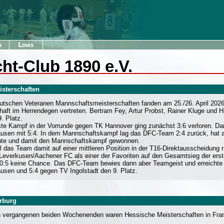
ht-Club 1890 e.V.
isterschaften
utschen Veteranen Mannschaftsmeisterschaften fanden am 25./26. April 2026 i
aft im Herrendegen vertreten. Bertram Fey, Artur Probst, Rainer Kluge und Ha
. Platz.
ste Kampf in der Vorrunde gegen TK Hannover ging zunächst 3:6 verloren. D
usen mit 5:4. In dem Mannschaftskampf lag das DFC-Team 2:4 zurück, hat abe
te und damit den Mannschaftskampf gewonnen.
 das Team damit auf einer mittleren Position in der T16-Direktausscheidung r
Leverkusen/Aachener FC als einer der Favoriten auf den Gesamtsieg der erst
0:5 keine Chance. Das DFC-Team bewies dann aber Teamgeist und erreichte
usen und 5:4 gegen TV Ingolstadt den 9. Platz.
arburg
 vergangenen beiden Wochenenden waren Hessische Meisterschaften in Frankf