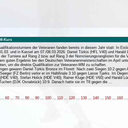
WM-Kurs
ualifikationsturniere der Veteranen fanden bereits in diesem Jahr statt: In Ei
01.03. und in Kassel am 07./08.03.2026. Daniel Türkis (HFL V40) und Harald 
f der Turniere auf Rang 2 bzw. auf Rang 3 der Nominierungsranglisten für d
nem guten Ergebnis bei den Deutschen Veteranenmeisterschaften im April unte
ten, um die direkte Qualifikation zur Veteranen-WM zu schaffen.
lingen gewann Daniel Türkis Bronze im Florett: Nach zwei Siegen 10:2 gegen 
 Seeger (FZ Berlin) verlor er im Halbfinale 3:10 gegen Lasse Tjarks. Im Dege
 (HDE V40), Stefan Holick (HDE V40), Rainer Kluge (HDE V60) und Harald Lü
Tuchen (DJK Osnabrück) 10:9. Danach hatte sie im T8 gegen die …
…
60
…
70
…
80
…
90
…
100
…
110
…
120
…
130
…
140
…
150
…
160