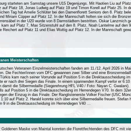
burg starteten am Samstag unsere U15 Degenjungs. Mit Haotien Liu auf Platz 1
tz auf Platz 18, Jonas Ludwig auf Platz 19 und Timon Korell auf Platz 25. In d
ichen Tag hat Amelie Schlüter bei den Damenflorett Seniors den 8. Platz bele
und Miriam Cüpper auf Platz 12. In der Mannschaft holten sie sich die Bronze
rrensäbel in der U20 wurde von 8 Darmstädtern bestritten. Oskar Lanzmich 
 kam auf Platz 7, Max Sitzenstuhl auf den 8. Platz, Noah Lantelme auf den 9.
e Reichert auf Platz 11 und Elias Wuttig auf Platz 12. In der Mannschaft ge
.
ranen Meisterschaften
utschen Veteranen Einzelmeisterschaften fanden am 11./12. April 2026 in Mai
ten. Die Fechter/innen vom DFC gewannen zwei Silber und eine Bronzemedaill
 Türkis kam nach seiner Vorrunde auf Position 5 in die Direktausscheidung im
hte er nach drei Siegen das Finale. In einem spannenden Kampf verlor er 6:
 damit die Silbermedaille (Siegerehrung HFL V40 / Foto: Nayan C. Gwalani). 
lls auf Position 5 in die Direktausscheidung im Herrendegen V70. In dem 32e
iegen der Einzug in das Finale. Der Ranglistenerste Volker Fischer (USC Mün
t 1:10 auf Platz 2. Harald konnte sich über eine Silbermedaille freuen. Stefan
on 9 in die Direktausscheidung im Herrendegen V40 …
r Goldenen Maske von Maintal konnten die Florettfechtenden des DFC mit viel