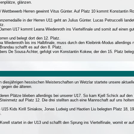
lenplätze, glänzen.
 Wettbewerb Herren gewinnt Vitus Günter. Auf Platz 10 kommt Konstantin Ro
onzemedaille in der Herren U11 geht an Julius Günter. Lucas Petruccelli land
tz.
 Damen U17 kommt Leana Wiedenroth ins Viertelfinale und somit auf einen gu
erren und belegt dort den 12. Platz.
na Wiedenroth bis ins Halbfinale, muss durch den Kleibrink-Modus allerding
 Brandau schafft es auf den 8. Platz.
bers De Sousa Achter, gefolgt von Konstantin Kokew, der den 15. Platz beleg
n diesjährigen hessischen Meisterschaften un Wetzlar startete unsere aktuell
 gegen die älteren.
rderen Plätze blieben allerdings bei unserer U17. So kam Kjell Schick auf den
Steinmetz auf Platz 12. Die drei stellten auch eine Mannschaft auf uns holten 
 U15 Kids Kirill Siniakov, Jonas Ludwig und Haotien Liu belegten Platz 18, 1
.
orell startet in der U13 und schafft den Sprung ins Viertelfinale, womit er auf