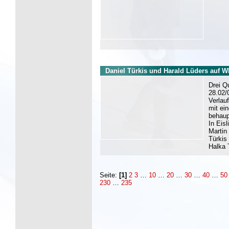
Daniel Türkis und Harald Lüders auf 
Drei Q
28.02/
Verlau
mit ei
behaup
In Eis
Martin
Türkis
Halka 
Seite:
[1]
2
3
…
10
…
20
…
30
…
40
…
50
230
…
235