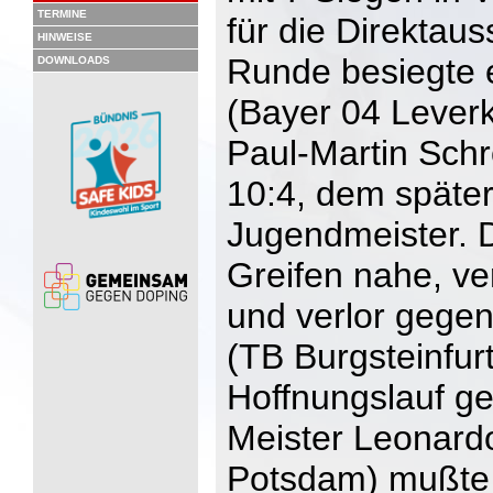
TERMINE
für die Direktau
HINWEISE
Runde besiegte 
DOWNLOADS
(Bayer 04 Leverk
Paul-Martin Schr
10:4, dem späte
Jugendmeister. D
Greifen nahe, ve
und verlor gege
(TB Burgsteinfurt
Hoffnungslauf g
Meister Leonard
Potsdam) mußte 