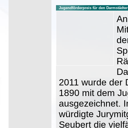
Jugendförderpreis für den Darmstädter
An
Mi
de
Sp
Rä
Da
2011 wurde der 
1890 mit dem Ju
ausgezeichnet. I
würdigte Jurymit
Seubert die vielf