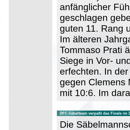
anfänglicher Füh
geschlagen gebe
guten 11. Rang un
Im älteren Jahrga
Tommaso Prati äh
Siege in Vor- u
erfechten. In de
gegen Clemens M
mit 10:6. Im dar
DFC-Säbelteam verpaßt das Finale im 
Die Säbelmannsc