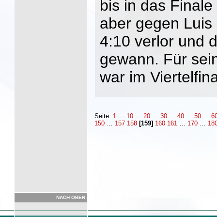
bis in das Finale
aber gegen Luis
4:10 verlor und d
gewann. Für sei
war im Viertelfi
Seite:
1
…
10
…
20
…
30
…
40
…
50
…
6
150
…
157
158
[159]
160
161
…
170
…
18
NACH OBEN