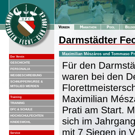
Darmstädter Fec
Maximilian Mészáros und Tommaso Pra
Der Verein
Für den Darmstä
GESCHICHTE
PERSONALIA
waren bei den D
WEGBESCHREIBUNG
SCHNUPPERKURSE &
Florettmeistersc
MITGLIED WERDEN
Maximilian Més
Training
TRAINING
Prati am Start. M
DFC & SCHULE
HOCHSCHULFECHTEN
sich im Jahrgan
KINDESWOHL
mit 7 Siegen in
Service